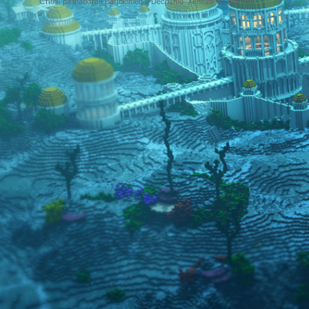
Стиль разработан Bartolomeo и Dech1mo
Xenforo for Borealis