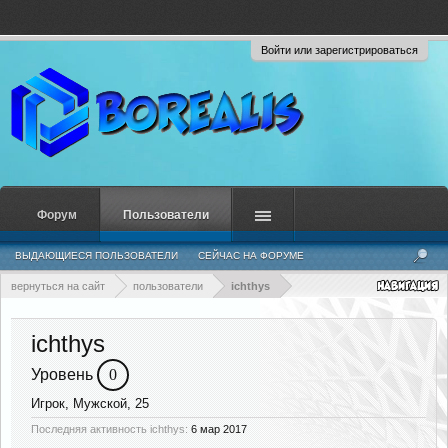
Войти или зарегистрироваться
Форум
Пользователи
ВЫДАЮЩИЕСЯ ПОЛЬЗОВАТЕЛИ
СЕЙЧАС НА ФОРУМЕ
НЕДАВНЯЯ АКТИВНОСТЬ
НОВЫЕ СООБЩЕНИЯ ПРОФИЛЯ
вернуться на сайт
пользователи
ichthys
ichthys
Уровень
0
Игрок
, Мужской, 25
Последняя активность ichthys:
6 мар 2017