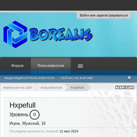
Войти или зарегистрироваться
Форум
Пользователи
ВЫДАЮЩИЕСЯ ПОЛЬЗОВАТЕЛИ
СЕЙЧАС НА ФОРУМЕ
НЕДАВНЯЯ АКТИВНОСТЬ
НОВЫЕ СООБЩЕНИЯ ПРОФИЛЯ
вернуться на сайт
пользователи
hxpefull
Hxpefull
Уровень
0
Игрок
, Мужской, 16
Последняя активность Hxpefull:
11 июл 2024