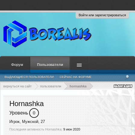
Войти или зарегистрироваться
Форум
Пользователи
ВЫДАЮЩИЕСЯ ПОЛЬЗОВАТЕЛИ
СЕЙЧАС НА ФОРУМЕ
НЕДАВНЯЯ АКТИВНОСТЬ
НОВЫЕ СООБЩЕНИЯ ПРОФИЛЯ
вернуться на сайт
пользователи
hornashka
Hornashka
Уровень
0
Игрок
, Мужской, 27
Последняя активность Hornashka:
9 июн 2020