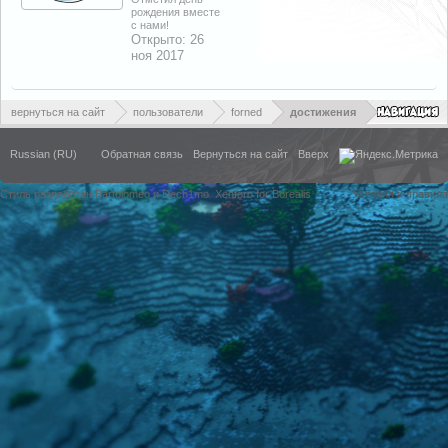
рождения вместе
с нами!
Открыто:
26
ноя 2017
вернуться на сайт
пользователи
forned
достижения
Russian (RU)
Обратная связь
Вернуться на сайт
Вверх
Стиль разработан Bartolomeo и Dech1mo
Xenforo for Borealis
Условия и правила