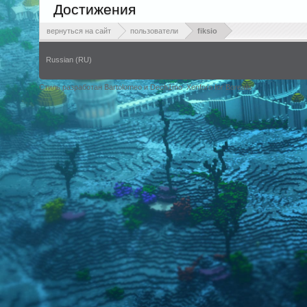
Достижения
вернуться на сайт
пользователи
fiksio
Russian (RU)
Стиль разработан Bartolomeo и Dech1mo
Xenforo for Borealis