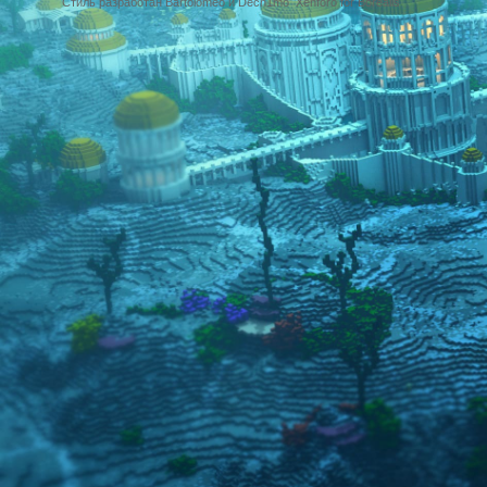
Стиль разработан Bartolomeo и Dech1mo
Xenforo for Borealis