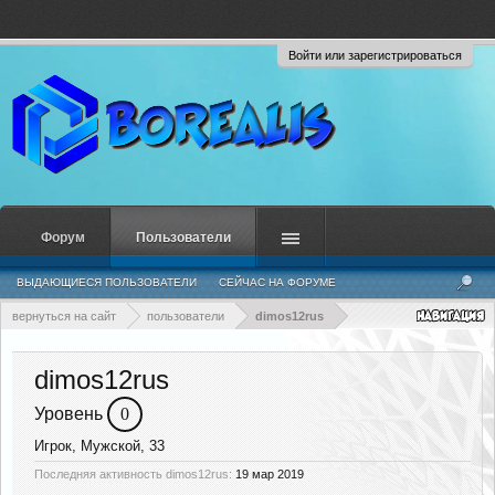
Войти или зарегистрироваться
Форум
Пользователи
ВЫДАЮЩИЕСЯ ПОЛЬЗОВАТЕЛИ
СЕЙЧАС НА ФОРУМЕ
НЕДАВНЯЯ АКТИВНОСТЬ
НОВЫЕ СООБЩЕНИЯ ПРОФИЛЯ
вернуться на сайт
пользователи
dimos12rus
dimos12rus
Уровень
0
Игрок
, Мужской, 33
Последняя активность dimos12rus:
19 мар 2019