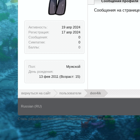
Сообщения профиля
Сообщения на странице
Активность:
19 апр 2024
Регистрация:
17 апр 2024
Сообщения:
0
Симпатии:
0
Баллы:
0
Пол:
Мужской
День рождения:
13 фев 2011
(Возраст: 15)
вернуться на сайт
пользователи
den4ik
Russian (RU)
Стиль разработан Bartolomeo и Dech1mo
Xenforo for Borealis