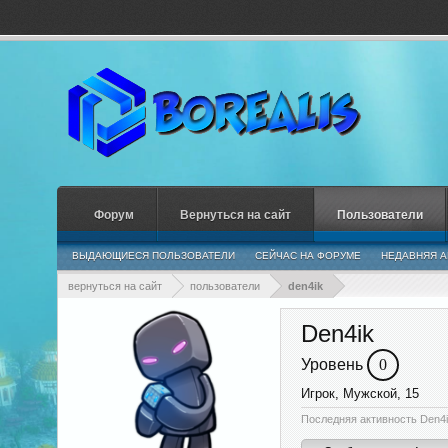
Форум
Вернуться на сайт
Пользователи
ВЫДАЮЩИЕСЯ ПОЛЬЗОВАТЕЛИ
СЕЙЧАС НА ФОРУМЕ
НЕДАВНЯЯ А
вернуться на сайт
пользователи
den4ik
Den4ik
Уровень
0
Игрок
, Мужской, 15
Последняя активность Den4i