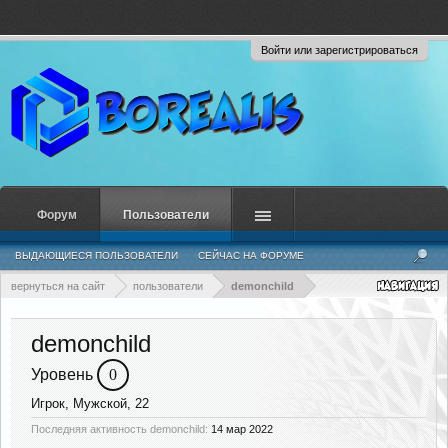
Войти или зарегистрироваться
Форум
Пользователи
ВЫДАЮЩИЕСЯ ПОЛЬЗОВАТЕЛИ
СЕЙЧАС НА ФОРУМЕ
НЕДАВНЯЯ АКТИВНОСТЬ
НОВЫЕ СООБЩЕНИЯ ПРОФИЛЯ
вернуться на сайт
пользователи
demonchild
demonchild
Уровень
0
Игрок
, Мужской, 22
Последняя активность demonchild:
14 мар 2022