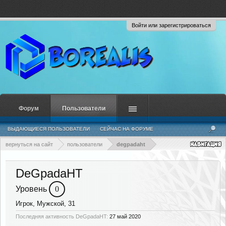
Войти или зарегистрироваться
Форум
Пользователи
ВЫДАЮЩИЕСЯ ПОЛЬЗОВАТЕЛИ
СЕЙЧАС НА ФОРУМЕ
НЕДАВНЯЯ АКТИВНОСТЬ
НОВЫЕ СООБЩЕНИЯ ПРОФИЛЯ
вернуться на сайт
пользователи
degpadaht
DeGpadaHT
Уровень
0
Игрок
, Мужской, 31
Последняя активность DeGpadaHT:
27 май 2020