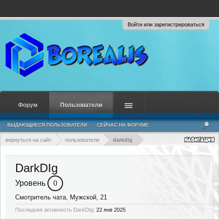
Войти или зарегистрироваться
Форум
Пользователи
ВЫДАЮЩИЕСЯ ПОЛЬЗОВАТЕЛИ
СЕЙЧАС НА ФОРУМЕ
НЕДАВНЯЯ АКТИВНОСТЬ
НОВЫЕ СООБЩЕНИЯ ПРОФИЛЯ
вернуться на сайт
пользователи
darkdig
DarkDIg
Уровень
0
Смотритель чата
, Мужской, 21
Последняя активность DarkDIg:
22 янв 2025