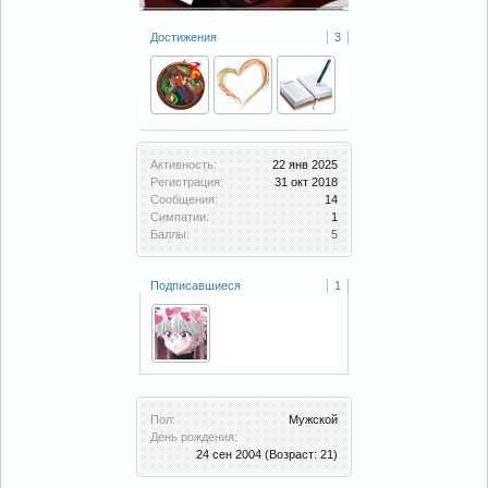
Достижения
3
Активность:
22 янв 2025
Регистрация:
31 окт 2018
Сообщения:
14
Симпатии:
1
Баллы:
5
Подписавшиеся
1
Пол:
Мужской
День рождения:
24 сен 2004
(Возраст: 21)