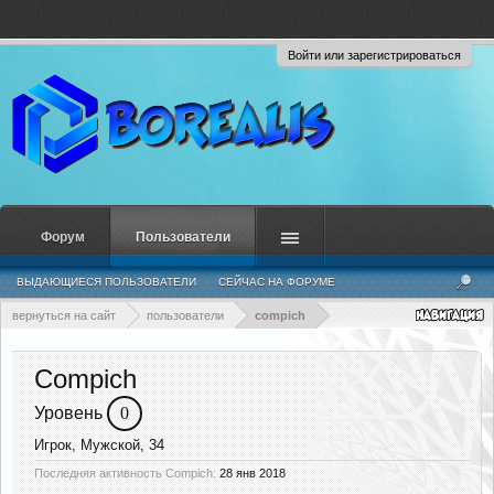
Войти или зарегистрироваться
Форум
Пользователи
ВЫДАЮЩИЕСЯ ПОЛЬЗОВАТЕЛИ
СЕЙЧАС НА ФОРУМЕ
НЕДАВНЯЯ АКТИВНОСТЬ
НОВЫЕ СООБЩЕНИЯ ПРОФИЛЯ
вернуться на сайт
пользователи
compich
Compich
Уровень
0
Игрок
, Мужской, 34
Последняя активность Compich:
28 янв 2018