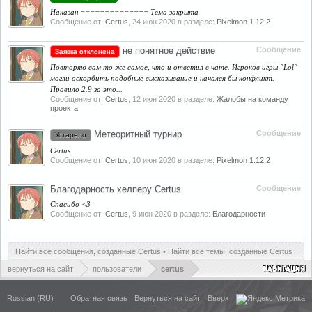
Наказан ============== Тема закрыта
Сообщение от:
Certus
,
24 июн 2020
в разделе:
Pixelmon 1.12.2
не понятное действие
Сообщение
Заявка отклонена
Повторяю вам то же самое, что и ответил в чате. Игроков игры "Lol"
могли оскорбить подобные высказывание и начался бы конфликт.
Правило 2.9 за это...
Сообщение от:
Certus
,
12 июн 2020
в разделе:
Жалобы на команду
проекта
Метеоритный турнир
Сообщение
Устарело
Certus
Сообщение от:
Certus
,
10 июн 2020
в разделе:
Pixelmon 1.12.2
Благодарность хелперу Certus.
Сообщение
Спасибо <3
Сообщение от:
Certus
,
9 июн 2020
в разделе:
Благодарности
Найти все сообщения, созданные Certus
Найти все темы, созданные Certus
вернуться на сайт
пользователи
certus
Russian (RU)
Обратная связь
Вернуться на сайт
Вверх