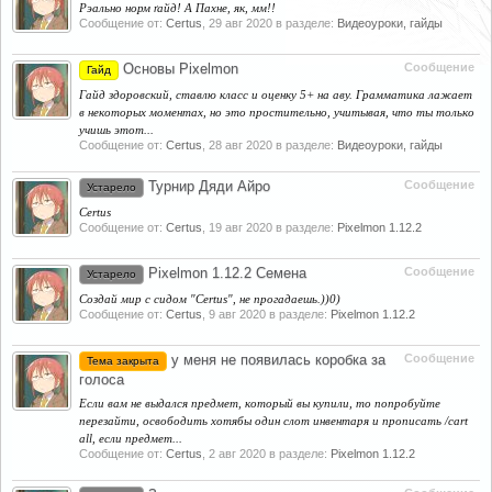
Рэально норм ґайд! А Пахне, як, мм!!
Сообщение от:
Certus
,
29 авг 2020
в разделе:
Видеоуроки, гайды
Основы Pixelmon
Сообщение
Гайд
Гайд здоровский, ставлю класс и оценку 5+ на аву. Грамматика лажает
в некоторых моментах, но это простительно, учитывая, что ты только
учишь этот...
Сообщение от:
Certus
,
28 авг 2020
в разделе:
Видеоуроки, гайды
Турнир Дяди Айро
Сообщение
Устарело
Certus
Сообщение от:
Certus
,
19 авг 2020
в разделе:
Pixelmon 1.12.2
Pixelmon 1.12.2 Семена
Сообщение
Устарело
Создай мир с сидом "Certus", не прогадаешь.))0)
Сообщение от:
Certus
,
9 авг 2020
в разделе:
Pixelmon 1.12.2
у меня не появилась коробка за
Сообщение
Тема закрыта
голоса
Если вам не выдался предмет, который вы купили, то попробуйте
перезайти, освободить хотябы один слот инвентаря и прописать /cart
all, если предмет...
Сообщение от:
Certus
,
2 авг 2020
в разделе:
Pixelmon 1.12.2