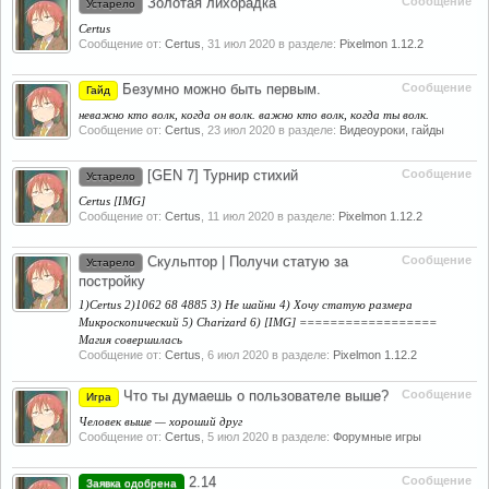
Золотая лихорадка
Сообщение
Устарело
Certus
Сообщение от:
Certus
,
31 июл 2020
в разделе:
Pixelmon 1.12.2
Безумно можно быть первым.
Сообщение
Гайд
неважно кто волк, когда он волк. важно кто волк, когда ты волк.
Сообщение от:
Certus
,
23 июл 2020
в разделе:
Видеоуроки, гайды
[GEN 7] Турнир стихий
Сообщение
Устарело
Certus [IMG]
Сообщение от:
Certus
,
11 июл 2020
в разделе:
Pixelmon 1.12.2
Скульптор | Получи статую за
Сообщение
Устарело
постройку
1)Certus 2)1062 68 4885 3) Не шайни 4) Хочу статую размера
Микроскопический 5) Charizard 6) [IMG] ==================
Магия совершилась
Сообщение от:
Certus
,
6 июл 2020
в разделе:
Pixelmon 1.12.2
Что ты думаешь о пользователе выше?
Сообщение
Игра
Человек выше — хороший друг
Сообщение от:
Certus
,
5 июл 2020
в разделе:
Форумные игры
2.14
Сообщение
Заявка одобрена