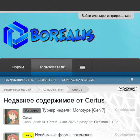
Войти или зарегистрироваться
Форум
Пользователи
ВЫДАЮЩИЕСЯ ПОЛЬЗОВАТЕЛИ
СЕЙЧАС НА ФОРУМЕ
НЕДАВНЯЯ АКТИВНОСТЬ
НОВЫЕ СООБЩЕНИЯ ПРОФИЛЯ
вернуться на сайт
пользователи
certus
Недавнее содержимое от Certus
Турнир недели: Monotype [Gen 7]
Сообщение
Устарело
Certus
Сообщение от:
Certus
,
4 авг 2023
в разделе:
Pixelmon 1.12.2
Необычные формы покемонов
Сообщение
Гайд