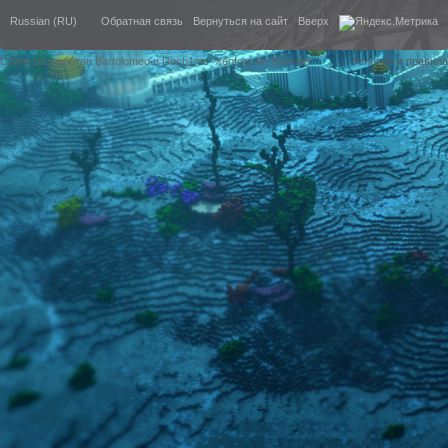
Russian (RU)
Обратная связь
Вернуться на сайт
Вверх
Стиль разработан Bartolomeo и Dech1mo
Xenforo for Borealis
Условия и правила