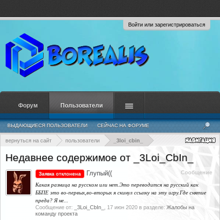
Войти или зарегистрироваться
Форум
Пользователи
ВЫДАЮЩИЕСЯ ПОЛЬЗОВАТЕЛИ
СЕЙЧАС НА ФОРУМЕ
НЕДАВНЯЯ АКТИВНОСТЬ
НОВЫЕ СООБЩЕНИЯ ПРОФИЛЯ
вернуться на сайт
пользователи
_3loi_cbin_
Недавнее содержимое от _3Loi_CbIn_
Глупый((
Сообщение
Заявка отклонена
Какая разница на русском или нет.Это переводится на русский как
ББПЕ это во-первых,во-вторых я скинул ссылку на эту игру.Где снятие
преда? Я не...
Сообщение от:
_3Loi_CbIn_
,
17 июн 2020
в разделе:
Жалобы на
команду проекта