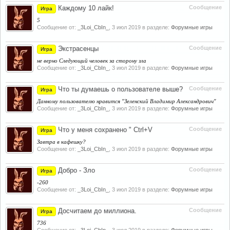
Каждому 10 лайк!
Сообщение
Игра
5
Сообщение от:
_3Loi_CbIn_
,
3 июл 2019
в разделе:
Форумные игры
Экстрасенцы
Сообщение
Игра
не верно Следующий человек за сторону зла
Сообщение от:
_3Loi_CbIn_
,
3 июл 2019
в разделе:
Форумные игры
Что ты думаешь о пользователе выше?
Сообщение
Игра
Данному пользователю нравится "Зеленский Владимир Александрович"
Сообщение от:
_3Loi_CbIn_
,
3 июл 2019
в разделе:
Форумные игры
Что у меня сохранено " Ctrl+V
Сообщение
Игра
Завтра в кафешку?
Сообщение от:
_3Loi_CbIn_
,
3 июл 2019
в разделе:
Форумные игры
Добро - Зло
Сообщение
Игра
-260
Сообщение от:
_3Loi_CbIn_
,
3 июл 2019
в разделе:
Форумные игры
Досчитаем до миллиона.
Сообщение
Игра
736