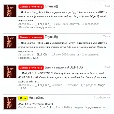
Глупый((
Тема
Заявка отклонена
1.Мой ник:3loi_cbin 2.Ник нарушителя:_arby_ 3.Написал в чат BBPE с
чем и расшифровывается данная игра-https://ag.ru/games/bbpe Данный
нарушитель...
Автор темы:
_3Loi_CbIn_
,
17 июн 2020
, ответов - 4, в разделе:
Жалобы на команду проекта
Глупый((
Тема
Заявка отклонена
1.Мой ник:3loi_cbin 2.Ник нарушителя:_arby_ 3.Написал в чат BBPE с
чем и расшифровывается данная игра-https://ag.ru/games/bbpe Данный
нарушитель...
Автор темы:
_3Loi_CbIn_
,
17 июн 2020
, ответов - 2, в разделе:
Pixelmon 1.12.2
Бан на игрока ADEPTUS
Тема
Заявка отклонена
1. 3Loi_CbIn 2. ADEPTUS 3. Почему данного игрока не забанили ещё
02.07.2019 год? Он создавал провокацию ещё тогда. Вот ещё только
когда зашёл на...
Автор темы:
_3Loi_CbIn_
,
4 июл 2019
, ответов - 1, в разделе:
Magic
1.7.10
Никнеймы
Сообщение
Игра
3Loi_CbIn (Pixelmon,Magic)
Сообщение от:
_3Loi_CbIn_
,
3 июл 2019
в разделе:
Форумные игры