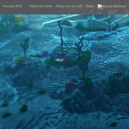
Russian (RU)
Обратная связь
Вернуться на сайт
Вверх
Стиль разработан Bartolomeo и Dech1mo
Xenforo for Borealis
Условия и правила