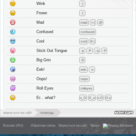
Wink
;)
Frown
:(
Mad
:mad:
>:(
:@
Confused
:confused:
Cool
:cool:
8-)
Stick Out Tongue
:p
:P
:-p
:-P
Big Grin
:D
Eek!
:eek:
:o
Oops!
:oops:
Roll Eyes
:rolleyes:
Er... what?
o_O
O_o
o.O
O.o
вернуться на сайт
помощь
Russian (RU)
Обратная связь
Вернуться на сайт
Вверх