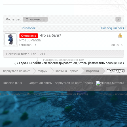
Фильтры:
Отклонено
x
x
Заголовок
Последний пост ↓
Что за баги?
Отклонено
Pro100Panda
Ответов:
4
1 ноя 2016
Показано тем: с 1 по 1 из 1.
Настройки отображения тем
(Вы должны войти или зарегистрироваться, чтобы разместить сообщение.)
вернуться на сайт
форум
корзина - архив
корзина
Russian (RU)
Обратная связь
Вернуться на сайт
Вверх
Стиль разработан Bartolomeo и Dech1mo
Xenforo for Borealis
Условия и правила