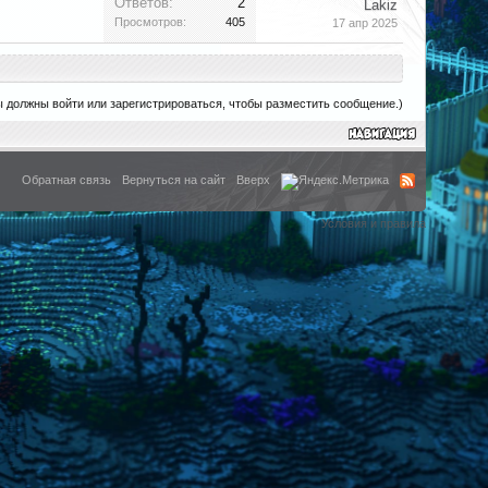
Ответов:
2
Lakiz
Просмотров:
405
17 апр 2025
ы должны войти или зарегистрироваться, чтобы разместить сообщение.)
Обратная связь
Вернуться на сайт
Вверх
Условия и правила