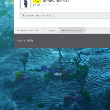
Пропали панельки
Баг
Lakiz
17 апр 2025
,
Показано тем: с 1 по 1 из 1.
вернуться на сайт
форум
наши сервера
Russian (RU)
Стиль разработан Bartolomeo и Dech1mo
Xenforo for Borealis