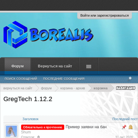
Войти или зарегистрироваться
Форум
Вернуться на сайт
ПОИСК СООБЩЕНИЙ
ПОСЛЕДНИЕ СООБЩЕНИЯ
вернуться на сайт
форум
корзина - архив
корзина
GregTech 1.12.2
Заголовок
Последний пост
Пример заявки на бан
Обязательно к прочтению
Shum
Ответов:
0
31 окт 2020