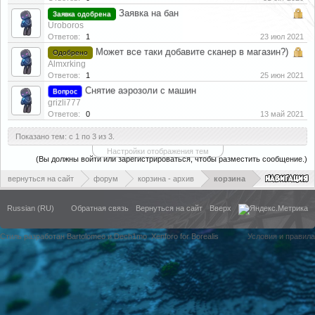
Заявка на бан
Заявка одобрена
Uroboros
Ответов:
1
23 июл 2021
Может все таки добавите сканер в магазин?)
Одобрено
Almxrking
Ответов:
1
25 июн 2021
Снятие аэрозоли с машин
Вопрос
grizli777
Ответов:
0
13 май 2021
Показано тем: с 1 по 3 из 3.
Настройки отображения тем
(Вы должны войти или зарегистрироваться, чтобы разместить сообщение.)
вернуться на сайт
форум
корзина - архив
корзина
Russian (RU)
Обратная связь
Вернуться на сайт
Вверх
Стиль разработан Bartolomeo и Dech1mo
Xenforo for Borealis
Условия и правила