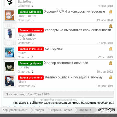
BattleRost
Ответов:
1
4 июл 2018
Хороший СМЧ и конкурсы интересные
Заявка одобрена
RahatLukum
Ответов:
5
13 июл 2020
хелперы не выполняют свои обязанности
Заявка отклонена
на дивайне
denisxancev
Ответов:
2
13 апр 2018
хелпер чсв
Заявка отклонена
murza
Ответов:
1
22 окт 2019
Хелпер позволяет себе всё.
Заявка одобрена
_Shelby
Ответов:
1
30 мар 2022
Хелпер ошибся и посадил в тюрьму
Заявка отклонена
Nireik
Ответов:
16
20 июн 2019
Показано тем: с 1 по 20 из 1.012.
Настройки отображения тем
(Вы должны войти или зарегистрироваться, чтобы разместить сообщение.)
1
2
3
4
5
6
→
51
Вперёд >
вернуться на сайт
форум
корзина - архив
корзина