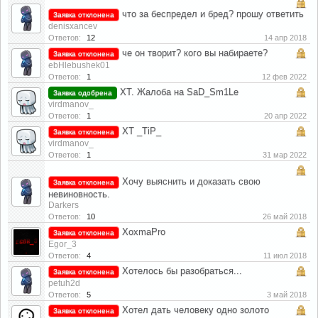
что за беспредел и бред? прошу ответить
Заявка отклонена
denisxancev
Ответов:
12
14 апр 2018
че он творит? кого вы набираете?
Заявка отклонена
ebHlebushek01
Ответов:
1
12 фев 2022
ХТ. Жалоба на SaD_Sm1Le
Заявка одобрена
virdmanov_
Ответов:
1
20 апр 2022
ХТ _TiP_
Заявка отклонена
virdmanov_
Ответов:
1
31 мар 2022
Хочу выяснить и доказать свою
Заявка отклонена
невиновность.
Darkers
Ответов:
10
26 май 2018
ХохmaPro
Заявка отклонена
Egor_3
Ответов:
4
11 июл 2018
Хотелось бы разобраться...
Заявка отклонена
petuh2d
Ответов:
5
3 май 2018
Хотел дать человеку одно золото
Заявка отклонена