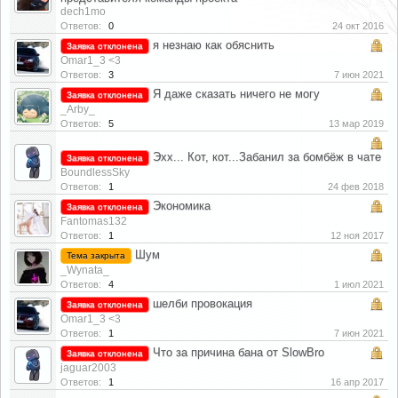
dech1mo
Ответов:
0
24 окт 2016
я незнаю как обяснить
Заявка отклонена
Omar1_3 <3
Ответов:
3
7 июн 2021
Я даже сказать ничего не могу
Заявка отклонена
_Arby_
Ответов:
5
13 мар 2019
Эхх... Кот, кот...Забанил за бомбёж в чате
Заявка отклонена
BoundlessSky
Ответов:
1
24 фев 2018
Экономика
Заявка отклонена
Fantomas132
Ответов:
1
12 ноя 2017
Шум
Тема закрыта
_Wynata_
Ответов:
4
1 июл 2021
шелби провокация
Заявка отклонена
Omar1_3 <3
Ответов:
1
7 июн 2021
Что за причина бана от SlowBro
Заявка отклонена
jaguar2003
Ответов:
1
16 апр 2017