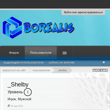
Войти или зарегистрироваться
Форум
Пользователи
ВЫДАЮЩИЕСЯ ПОЛЬЗОВАТЕЛИ
СЕЙЧАС НА ФОРУМЕ
НЕДАВНЯЯ АКТИВНОСТЬ
НОВЫЕ СООБЩЕНИЯ ПРОФИЛЯ
вернуться на сайт
пользователи
_shelby
_Shelby
Уровень
1
Игрок
, Мужской
Я
30 мар 2022