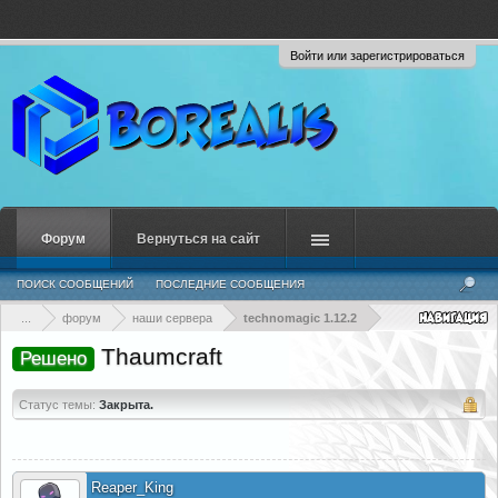
Войти или зарегистрироваться
Форум
Вернуться на сайт
ПОИСК СООБЩЕНИЙ
ПОСЛЕДНИЕ СООБЩЕНИЯ
...
форум
наши сервера
technomagic 1.12.2
Thaumcraft
Решено
Статус темы:
Закрыта.
Reaper_King