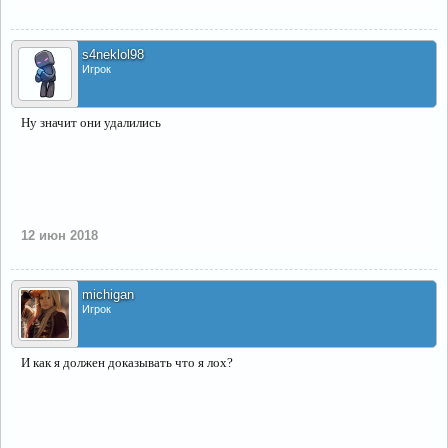
s4neklol98
Игрок
Ну значит они удалились
12 июн 2018
michigan
Игрок
И как я должен доказывать что я лох?