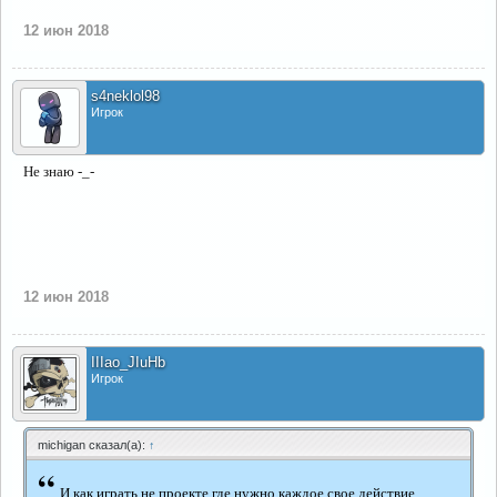
12 июн 2018
s4neklol98
Игрок
Не знаю -_-
12 июн 2018
IIIao_JIuHb
Игрок
michigan сказал(а):
↑
“
И как играть не проекте где нужно каждое свое действие