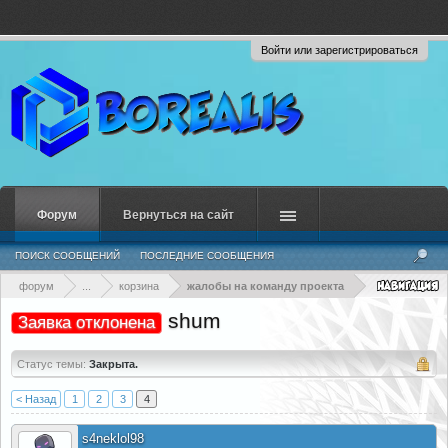
Войти или зарегистрироваться
Форум
Вернуться на сайт
ПОИСК СООБЩЕНИЙ
ПОСЛЕДНИЕ СООБЩЕНИЯ
форум
...
корзина
жалобы на команду проекта
shum
Заявка отклонена
Статус темы:
Закрыта.
< Назад
1
2
3
4
s4neklol98