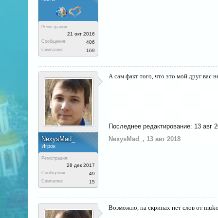
Регистрация:
21 окт 2016
Сообщения:
406
Симпатии:
169
А сам факт того, что это мой друг вас 
Последнее редактирование:
13 авг 
NехysMаd_
NехysMаd_
,
13 авг 2018
Игрок
Регистрация:
28 дек 2017
Сообщения:
49
Симпатии:
15
Возможно, на скринах нет слов от muko