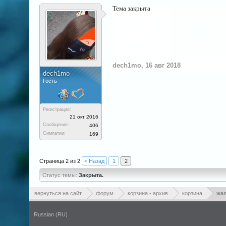
Тема закрыта
dech1mo
,
16 авг 2018
dech1mo
Гость
Регистрация:
21 окт 2016
Сообщения:
406
Симпатии:
169
Страница 2 из 2
< Назад
1
2
Статус темы:
Закрыта.
вернуться на сайт
форум
корзина - архив
корзина
жал
Russian (RU)