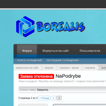
Форум
Вернуться на сайт
Пользователи
ПОИСК СООБЩЕНИЙ
ПОСЛЕДНИЕ СООБЩЕНИЯ
вернуться на сайт
форум
корзина - архив
корзина
жал
NaPodrybe
Заявка отклонена
Тема в разделе "
Жалобы на команду проекта
", создана пользователем
Статус темы:
Закрыта.
Страница 2 из 2
< Назад
1
2