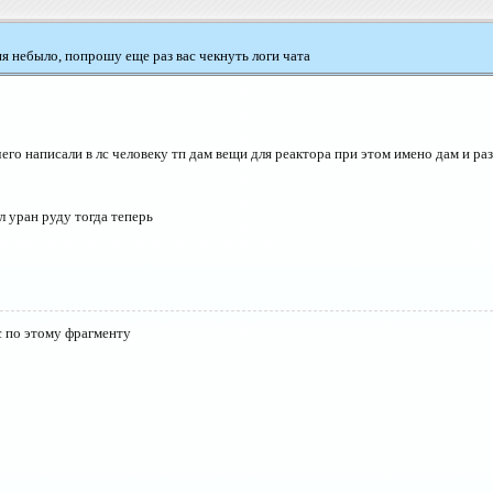
ия небыло, попрошу еще раз вас чекнуть логи чата
 чего написали в лс человеку тп дам вещи для реактора при этом имено дам и
л уран руду тогда теперь
ос по этому фрагменту