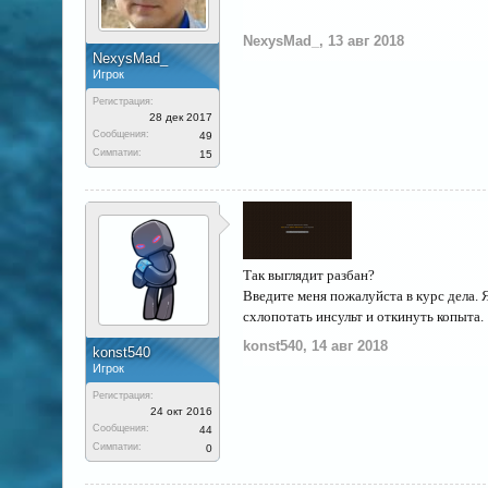
NехysMаd_
,
13 авг 2018
NехysMаd_
Игрок
Регистрация:
28 дек 2017
Сообщения:
49
Симпатии:
15
Так выглядит разбан?
Введите меня пожалуйста в курс дела. 
схлопотать инсульт и откинуть копыта.
konst540
,
14 авг 2018
konst540
Игрок
Регистрация:
24 окт 2016
Сообщения:
44
Симпатии:
0