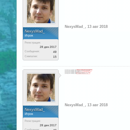
NехysMаd_
,
13 авг 2018
NехysMаd_
Игрок
Регистрация:
28 дек 2017
Сообщения:
49
Симпатии:
15
NехysMаd_
,
13 авг 2018
NехysMаd_
Игрок
Регистрация:
28 дек 2017
Сообщения: