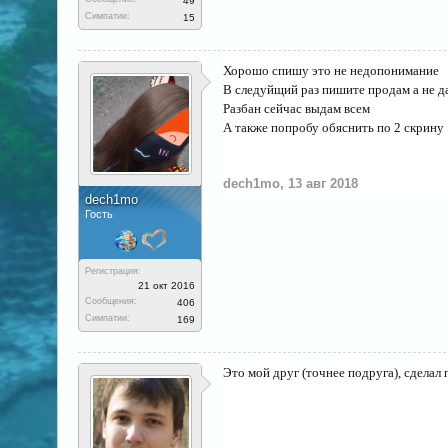
49
Симпатии:
15
Хорошо спишу это не недопонимание
В следуйщий раз пишите продам а не д
Разбан сейчас выдам всем
А также попробу обяснить по 2 скрину
dech1mo
,
13 авг 2018
dech1mo
Гость
Регистрация:
21 окт 2016
Сообщения:
406
Симпатии:
169
Это мой друг (точнее подруга), сделал 