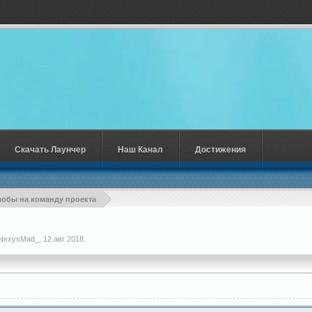
Скачать Лаунчер
Наш Канал
Достижения
обы на команду проекта
NехysMаd_
,
12 авг 2018
.