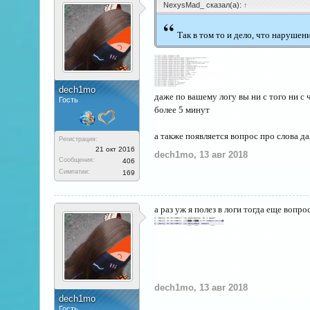
NехysMаd_ сказал(а):
↑
“
Так в том то и дело, что нарушен
dech1mo
даже по вашему логу вы ни с того ни с
Гость
более 5 минут
а также появляется вопрос про слова да
Регистрация:
21 окт 2016
dech1mo
,
13 авг 2018
Сообщения:
406
Симпатии:
169
а раз уж я полез в логи тогда еще вопр
dech1mo
,
13 авг 2018
dech1mo
Гость