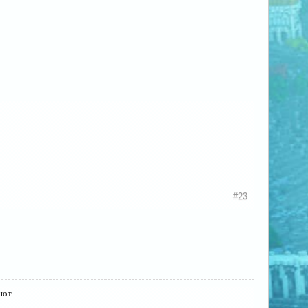
#23
от..