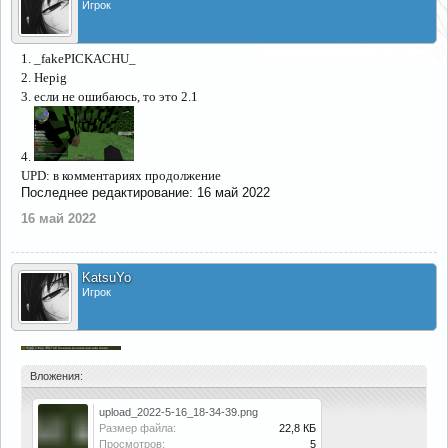
Игрок
1. _fakePICKACHU_
2. Hepig
3. если не ошибаюсь, то это 2.1
4.
UPD: в комментариях продолжение
Последнее редактирование:
16 май 2022
16 май 2022
KatsuYo
Игрок
Вложения:
upload_2022-5-16_18-34-39.png
Размер файла:
22,8 КБ
Просмотров:
5