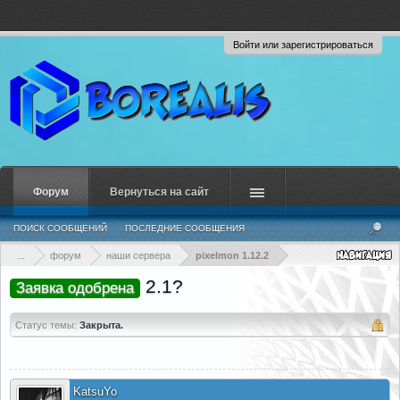
Войти или зарегистрироваться
Форум
Вернуться на сайт
ПОИСК СООБЩЕНИЙ
ПОСЛЕДНИЕ СООБЩЕНИЯ
...
форум
наши сервера
pixelmon 1.12.2
2.1?
Заявка одобрена
Статус темы:
Закрыта.
KatsuYo