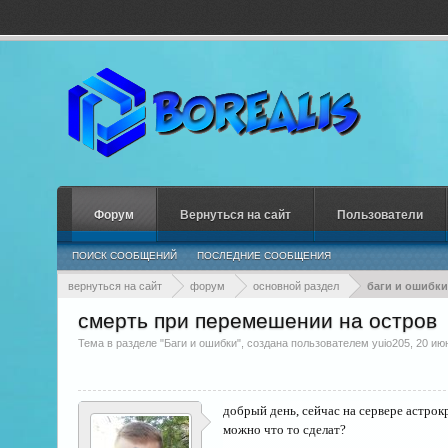
Форум
Вернуться на сайт
Пользователи
ПОИСК СООБЩЕНИЙ
ПОСЛЕДНИЕ СООБЩЕНИЯ
вернуться на сайт
форум
основной раздел
баги и ошибки
смерть при перемешении на остров
Тема в разделе "
Баги и ошибки
", создана пользователем
yuio205
,
20 ию
добрый день, сейчас на сервере астрок
можно что то сделат?