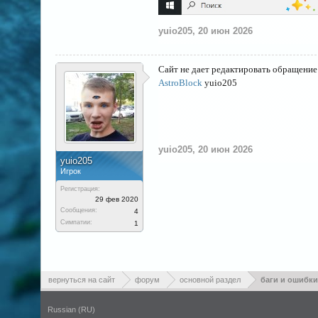
yuio205
,
20 июн 2026
Сайт не дает редактировать обращени
AstroBlock
yuio205
yuio205
,
20 июн 2026
yuio205
Игрок
Регистрация:
29 фев 2020
Сообщения:
4
Симпатии:
1
вернуться на сайт
форум
основной раздел
баги и ошибки
Russian (RU)