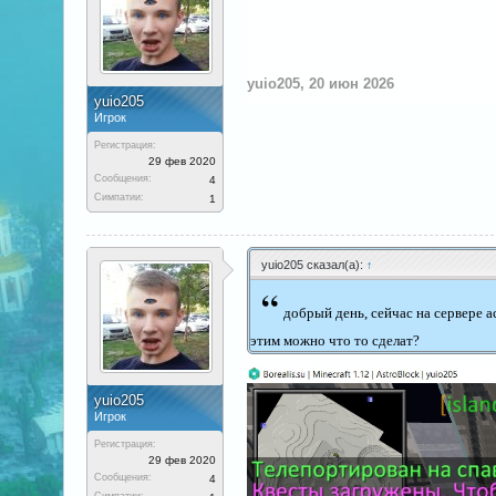
yuio205
,
20 июн 2026
yuio205
Игрок
Регистрация:
29 фев 2020
Сообщения:
4
Симпатии:
1
yuio205 сказал(а):
↑
“
добрый день, сейчас на сервере а
этим можно что то сделат?
yuio205
Игрок
Регистрация:
29 фев 2020
Сообщения:
4