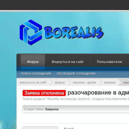
Форум
Вернуться на сайт
Пользователи
ПОИСК СООБЩЕНИЙ
ПОСЛЕДНИЕ СООБЩЕНИЯ
вернуться на сайт
форум
корзина - архив
корзина
жал
разочарование в ад
Заявка отклонена
Тема в разделе "
Жалобы на команду проекта
", создана пользователем
Статус темы:
Закрыта.