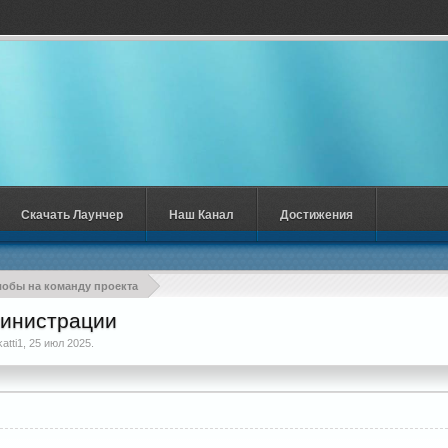
Скачать Лаунчер
Наш Канал
Достижения
обы на команду проекта
министрации
katti1
,
25 июл 2025
.