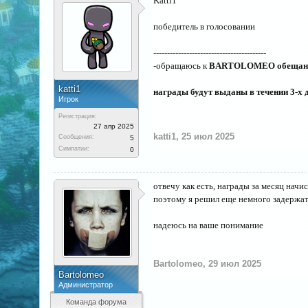
Katti1
победитель в голосовании
-----------------------------------------
-обращаюсь к
BARTOLOMEO обещания
katti1
награды будут выданы в течении 3-х 
Игрок
Регистрация:
27 апр 2025
katti1
,
25 июл 2025
Сообщения:
5
Симпатии:
0
отвечу как есть, награды за месяц начи
поэтому я решил еще немного задержать
надеюсь на ваше понимание
Bartolomeo
,
29 июл 2025
Bartolomeo
Администратор
Команда форума