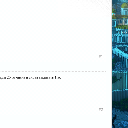
#1
ады 25 го числа и снова выдавать 1го.
#2