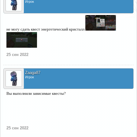
Игрок
не могу сдать квест энергетический кристалл
25 сен 2022
Zaaga87
Игрок
Вы выполнили зависимые квесты?
25 сен 2022