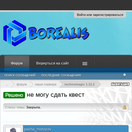
Войти или зарегистрироваться
Форум
Вернуться на сайт
ПОИСК СООБЩЕНИЙ
ПОСЛЕДНИЕ СООБЩЕНИЯ
...
форум
наши сервера
technomagic 1.12.2
не могу сдать квест
Решено
Статус темы:
Закрыта.
pasha_morozov