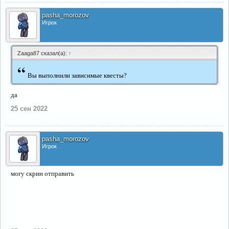
pasha_morozov
Игрок
Zaaga87 сказал(а):
↑
“
Вы выполнили зависимые квесты?
да
25 сен 2022
pasha_morozov
Игрок
могу скрин отправить