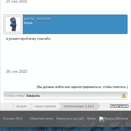
25 сен 2022
pasha_morozov
Игрок
я решил проблему спасибо
26 сен 2022
(Вы должны войти или зарегистрироваться, чтобы ответить.)
Статус темы:
Закрыта.
...
форум
наши сервера
technomagic 1.12.2
Russian (RU)
Обратная связь
Вернуться на сайт
Вверх
Стиль разработан Bartolomeo и Dech1mo
Xenforo for Borealis
Условия и правила