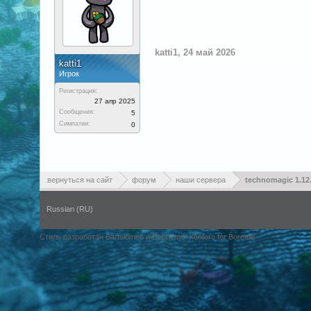
katti1
,
24 май 2026
katti1
Игрок
Регистрация:
27 апр 2025
Сообщения:
5
Симпатии:
0
вернуться на сайт
форум
наши сервера
technomagic 1.12
Russian (RU)
Стиль разработан Bartolomeo и Dech1mo
Xenforo for Borealis