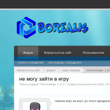
Форум
Вернуться на сайт
Пользователи
ПОИСК СООБЩЕНИЙ
ПОСЛЕДНИЕ СООБЩЕНИЯ
вернуться на сайт
форум
наши сервера
technomagic 1.12
не могу зайти в игру
Тема в разделе "
TechnoMagic 1.12.2
", создана пользователем
katti1
,
24 
скачала игру на ноут, до этого прекрасн