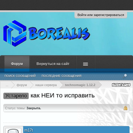
Войти или зарегистрироваться
Форум
Вернуться на сайт
ПОИСК СООБЩЕНИЙ
ПОСЛЕДНИЕ СООБЩЕНИЯ
...
форум
наши сервера
technomagic 1.12.2
как НЕИ то исправить
Устарело
Статус темы:
Закрыта.
m17t