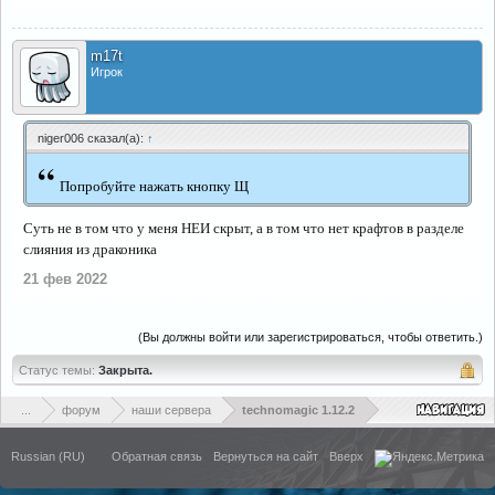
m17t
Игрок
niger006 сказал(а):
↑
“
Попробуйте нажать кнопку Щ
Суть не в том что у меня НЕИ скрыт, а в том что нет крафтов в разделе
слияния из драконика
21 фев 2022
(Вы должны войти или зарегистрироваться, чтобы ответить.)
Статус темы:
Закрыта.
...
форум
наши сервера
technomagic 1.12.2
Russian (RU)
Обратная связь
Вернуться на сайт
Вверх