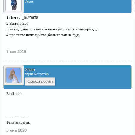
Игрок
1 chernyi_lis#5658
2 Bartolomeo
3 не подумав позвал его через @ и написа там ерунду
4 простите пожалуйста ,больше так не буду
7 сен 2019
Shum
Администратор
Команда форума
Разбанен.
==========
Тема закрыта.
3 янв 2020