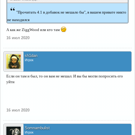
“
"Прочитать 4.1 в добавок не мешало бы", в вашем привате никто
не находился
А как же ZiggWood или кто там
16 июл 2020
sh1dan
Игрок
Если он там и был, то он вам не мешал. И вы бы могли попросить его
уйти
16 июл 2020
Somnambulist
Игрок