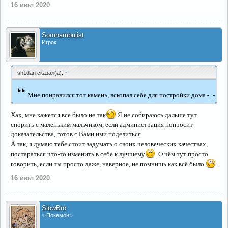
16 июл 2020
Somnambulist
Игрок
sh1dan сказал(а):
↑
“
Мне понравился тот камень, вскопал себе для постройки дома -_-
Хах, мне кажется всё было не так
Я не собираюсь дальше тут
спорить с маленьким мальчиком, если администрация попросит
доказательства, готов с Вами ими поделиться.
А так, я думаю тебе стоит задумать о своих человеческих качествах,
постараться что-то изменить в себе к лучшему
. О чём тут просто
говорить, если ты просто даже, наверное, не помнишь как всё было
.
16 июл 2020
SlowBro
✨Покемон✨