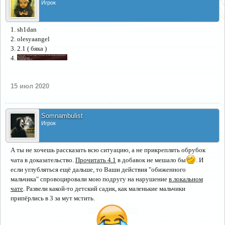
Игрок
1. sh1dan
2. olesyaangel
3. 2.1 ( бяка )
4.
15 июл 2020
Somnambulist
Игрок
А ты не хочешь рассказать всю ситуацию, а не прикреплять обрубок
чата в доказательство.
Прочитать 4.1
в добавок не мешало бы
. И
если углубляться ещё дальше, то Ваши действия "обиженного
мальчика" спровоцировали мою подругу на нарушение
в локальном
чате
. Развели какой-то детский садик, как маленькие мальчики
припёрлись в 3 за мут мстить.