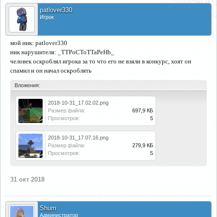
patlover330
Игрок
мой ник: patlover330
ник нарушителя: _TTPoCToTTaPeHb_
человек оскроблял игрока за то что его не взяли в конкурс, хоят он
спамил и он начал оскроблять
Вложения:
2018-10-31_17.02.02.png
Размер файла:
697,9 КБ
Просмотров:
5
2018-10-31_17.07.16.png
Размер файла:
279,9 КБ
Просмотров:
5
31 окт 2018
Shum
Администратор