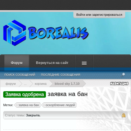
Войти или зарегистрироваться
Форум
Вернуться на сайт
ПОИСК СООБЩЕНИЙ
ПОСЛЕДНИЕ СООБЩЕНИЯ
форум
...
корзина
blood sky 1.7.10
заявка на бан
Заявка одобрена
Метки:
заявка на бан
оскорбление людей
Статус темы:
Закрыта.