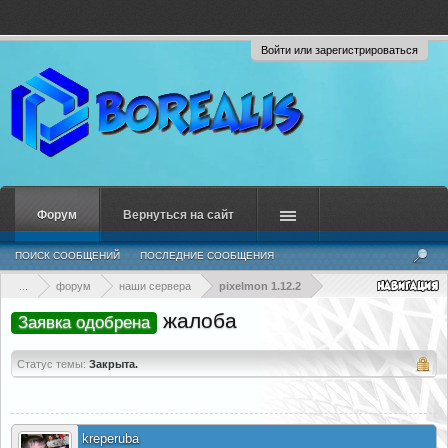
Войти или зарегистрироваться
Форум
Вернуться на сайт
ПОИСК СООБЩЕНИЙ
ПОСЛЕДНИЕ СООБЩЕНИЯ
...
форум
наши сервера
pixelmon 1.12.2
жалоба
Заявка одобрена
Статус темы:
Закрыта.
kreperuba