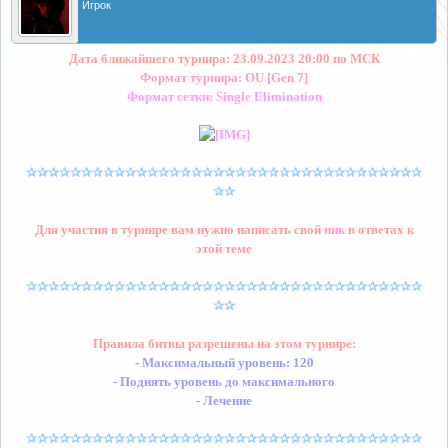
Игрок
Дата ближайшего турнира: 23.09.2023 20:00 по МСК
Формат турнира: OU [Gen 7]
Формат сетки: Single Elimination
✰✰✰✰✰✰✰✰✰✰✰✰✰✰✰✰✰✰✰✰✰✰✰✰✰✰✰✰✰✰✰✰✰✰✰✰
✰✰
Для участия в турнире вам нужно написать свой
ник
в ответах к
этой теме
✰✰✰✰✰✰✰✰✰✰✰✰✰✰✰✰✰✰✰✰✰✰✰✰✰✰✰✰✰✰✰✰✰✰✰✰
✰✰
Правила битвы разрешены на этом турнире:
- Максимальный уровень: 120
- Поднять уровень до максимального
- Лечение
✰✰✰✰✰✰✰✰✰✰✰✰✰✰✰✰✰✰✰✰✰✰✰✰✰✰✰✰✰✰✰✰✰✰✰✰