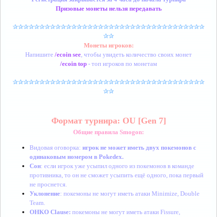
Призовые монеты нельзя передавать
✰✰✰✰✰✰✰✰✰✰✰✰✰✰✰✰✰✰✰✰✰✰✰✰✰✰✰✰✰✰✰✰✰✰✰✰
✰✰
Монеты игроков:
Напишите
/ecoin see
, чтобы увидеть количество своих монет
/ecoin top
- топ игроков по монетам
✰✰✰✰✰✰✰✰✰✰✰✰✰✰✰✰✰✰✰✰✰✰✰✰✰✰✰✰✰✰✰✰✰✰✰✰
✰✰
Формат турнира: OU
[Gen 7]
Общие правила Smogon:
Видовая оговорка:
игрок не может иметь
двух покемонов с
одинаковым номером в Pokedex.
Сон
: если игрок уже усыпил одного из покемонов в команде
противника, то он не сможет усыпить ещё одного, пока первый
не проснется.
Уклонение
: покемоны не могут иметь атаки Minimize, Double
Team.
OHKO Clause:
покемоны не могут иметь атаки Fissure,