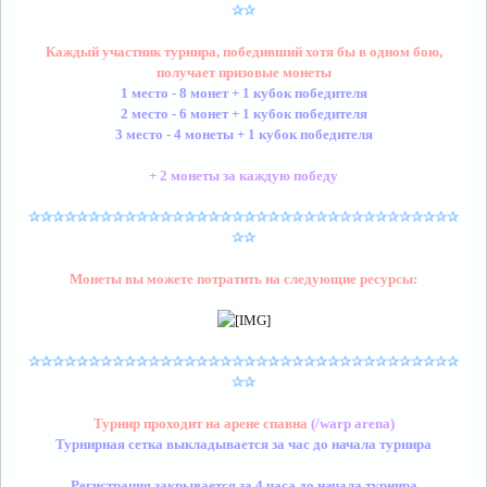
✰✰
Каждый участник турнира, победивший хотя бы в одном бою,
получает призовые монеты
1 место - 8 монет + 1 кубок победителя
2 место - 6 монет
+ 1 кубок победителя
3 место - 4 монеты
+ 1 кубок победителя
+ 2 монеты за каждую победу
✰✰✰✰✰✰✰✰✰✰✰✰✰✰✰✰✰✰✰✰✰✰✰✰✰✰✰✰✰✰✰✰✰✰✰✰
✰✰
Монеты вы можете потратить на следующие ресурсы:
✰✰✰✰✰✰✰✰✰✰✰✰✰✰✰✰✰✰✰✰✰✰✰✰✰✰✰✰✰✰✰✰✰✰✰✰
✰✰
Турнир проходит на арене спавна
(/warp arena)
Турнирная сетка выкладывается за час до начала турнира
Регистрация закрывается за 4 часа до начала турнира