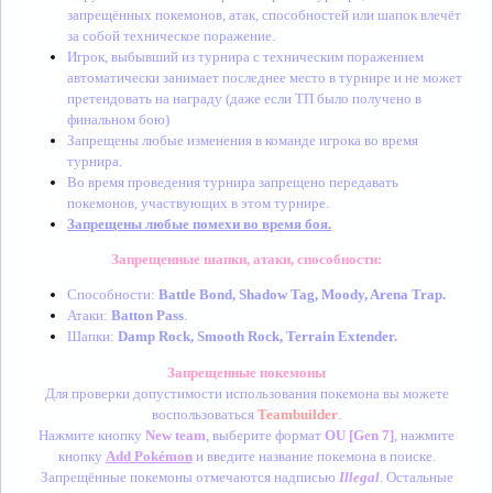
запрещённых покемонов, атак, способностей или шапок влечёт
за собой техническое поражение.
Игрок, выбывший из турнира с техническим поражением
автоматически занимает последнее место в турнире и не может
претендовать на награду (даже если ТП было получено в
финальном бою)
Запрещены любые изменения в команде игрока во время
турнира.
Во время проведения турнира запрещено передавать
покемонов, участвующих в этом турнире.
Запрещены любые помехи во время боя.
Запрещенные шапки, атаки, способности:
Способности:
Battle Bond, Shadow Tag, Moody, Arena Trap.
Атаки:
Batton Pass
.
Шапки:
Damp Rock, Smooth Rock, Terrain Extender.
Запрещенные покемоны
Для проверки допустимости использования покемона вы можете
воспользоваться
Teambuilder
.
Нажмите кнопку
New team
, выберите формат
OU [Gen 7]
, нажмите
кнопку
Add Pokémon
и введите название покемона в поиске.
Запрещённые покемоны отмечаются надписью
Illegal
. Остальные