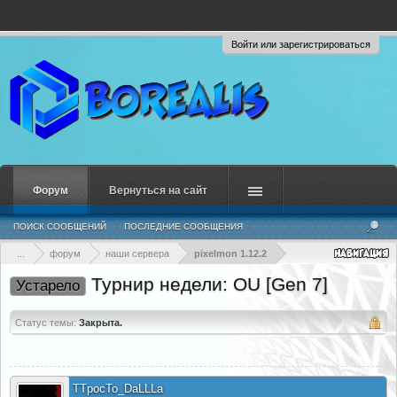
Войти или зарегистрироваться
Форум
Вернуться на сайт
ПОИСК СООБЩЕНИЙ
ПОСЛЕДНИЕ СООБЩЕНИЯ
...
форум
наши сервера
pixelmon 1.12.2
Турнир недели: OU [Gen 7]
Устарело
Статус темы:
Закрыта.
TTpocTo_DaLLLa