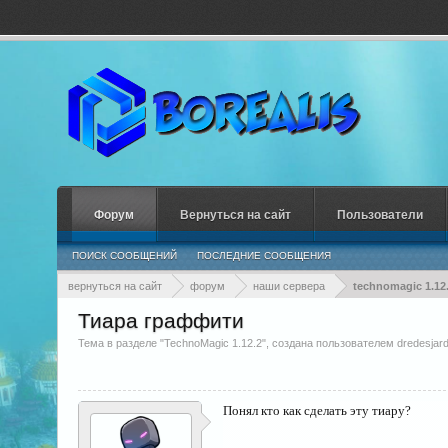
Форум
Вернуться на сайт
Пользователи
ПОИСК СООБЩЕНИЙ
ПОСЛЕДНИЕ СООБЩЕНИЯ
вернуться на сайт
форум
наши сервера
technomagic 1.12
Тиара граффити
Тема в разделе "
TechnoMagic 1.12.2
", создана пользователем
dredesjard
Понял кто как сделать эту тиару?