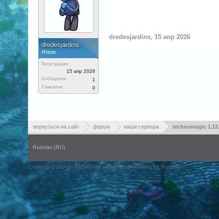
dredesjardins
,
15 апр 2026
dredesjardins
Игрок
Регистрация:
15 апр 2026
Сообщения:
1
Симпатии:
0
вернуться на сайт
форум
наши сервера
technomagic 1.12
Russian (RU)
Стиль разработан Bartolomeo и Dech1mo
Xenforo for Borealis