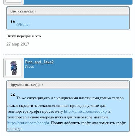
Blaxi сказал(а):
↑
“
@Baner
Вижу передам и это
27 мар 2017
Finn_and_Jake2
Игрок
1gryshka сказал(а):
↑
“
Та же ситуация,что и с иридиевыми пластинами,только теперь
нельзя скрафтить стекловолоконные провода,нужные для
телепортера,крафта просто нету
http://prntscr.com/eoopxp
,а
телепортер в свою очередь нужен для генератора материи
http://prntscr.com/eooq8t
.Прошу добавить крафт или поменять крафт
провода.