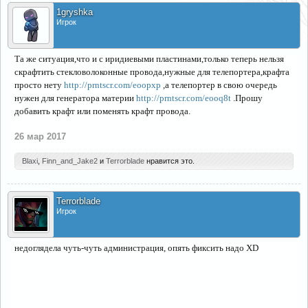
1gryshka
Игрок
Та же ситуация,что и с иридиевыми пластинами,только теперь нельзя
скрафтить стекловолоконные провода,нужные для телепортера,крафта
просто нету
http://prntscr.com/eoopxp
,а телепортер в свою очередь
нужен для генератора материи
http://prntscr.com/eooq8t
.Прошу
добавить крафт или поменять крафт провода.
26 мар 2017
Blaxi
,
Finn_and_Jake2
и
Terrorblade
нравится это.
Terrorblade
Игрок
недоглядела чуть-чуть администрация, опять фиксить надо XD