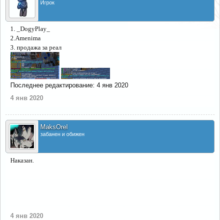
Игрок
1. _DogyPlay_
2.Amenima
3. продажа за реал
Последнее редактирование:
4 янв 2020
4 янв 2020
MaksOrel
забанен и обижен
Наказан.
4 янв 2020