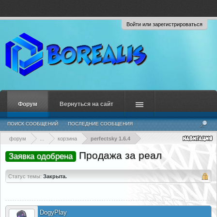
Войти или зарегистрироваться
Форум
Вернуться на сайт
ПОИСК СООБЩЕНИЙ
ПОСЛЕДНИЕ СООБЩЕНИЯ
форум
...
корзина
perfectsky 1.6.4
Продажа за реал
Заявка одобрена
Статус темы:
Закрыта.
DogyPlay