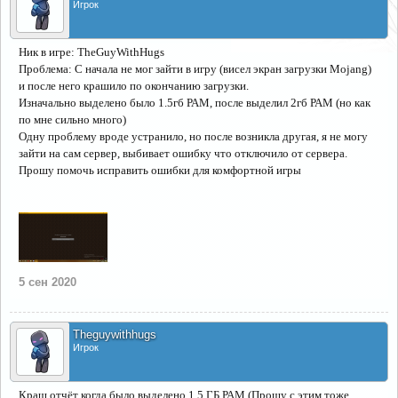
Игрок
Ник в игре: TheGuyWithHugs
Проблема: С начала не мог зайти в игру (висел экран загрузки Mojang)
и после него крашило по окончанию загрузки.
Изначально выделено было 1.5гб РАМ, после выделил 2гб РАМ (но как
по мне сильно много)
Одну проблему вроде устранило, но после возникла другая, я не могу
зайти на сам сервер, выбивает ошибку что отключило от сервера.
Прошу помочь исправить ошибки для комфортной игры
5 сен 2020
Theguywithhugs
Игрок
Краш отчёт когда было выделено 1.5 ГБ РАМ (Прошу с этим тоже