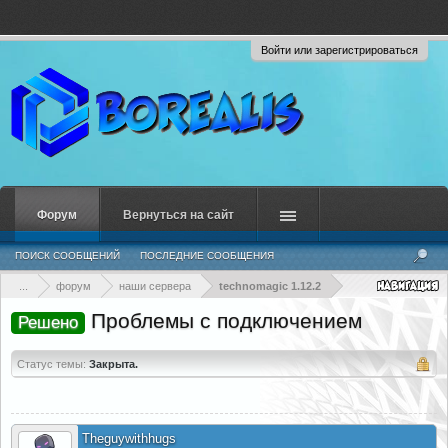
Войти или зарегистрироваться
Форум
Вернуться на сайт
ПОИСК СООБЩЕНИЙ
ПОСЛЕДНИЕ СООБЩЕНИЯ
...
форум
наши сервера
technomagic 1.12.2
Проблемы с подключением
Решено
Статус темы:
Закрыта.
Theguywithhugs