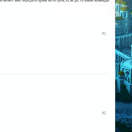
н может мне передать права на остров, если да, то какие команды
#1
#2