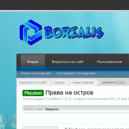
Форум
Вернуться на сайт
Пользователи
ПОИСК СООБЩЕНИЙ
ПОСЛЕДНИЕ СООБЩЕНИЯ
вернуться на сайт
форум
наши сервера
oneblock 1.12.2
Права на остров
Решено
Тема в разделе "
OneBlock 1.12.2
", создана пользователем
PA2
,
23 май 
Статус темы:
Закрыта.