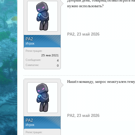
Добрый день, товарищ позвал играть на 
нужно использовать?
PA2
,
23 май 2026
PA2
Игрок
Регистрация:
25 янв 2021
Сообщения:
4
Симпатии:
0
Нашёл команду, запрос неактуален.тем
PA2
,
23 май 2026
PA2
Игрок
Регистрация: