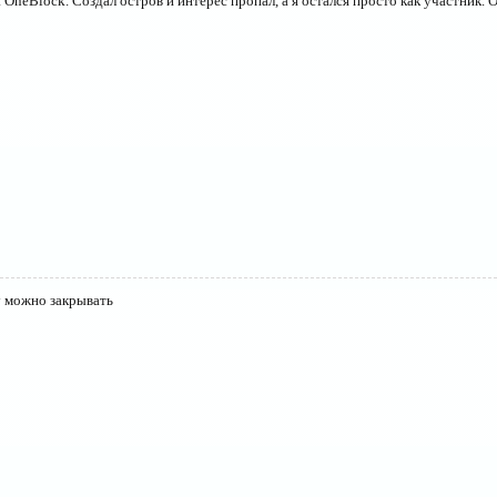
OneBlock. Создал остров и интерес пропал, а я остался просто как участник. О
у можно закрывать