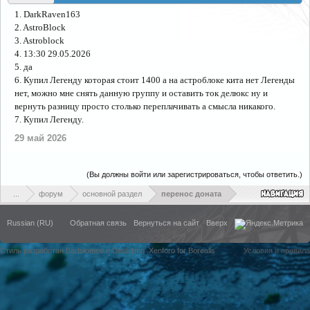
1. DarkRaven163
2. AstroBlock
3. Astroblock
4. 13:30 29.05.2026
5. да
6. Купил Легенду которая стоит 1400 а на астроблоке кита нет Легенды
нет, можно мне снять данную группу и оставить ток делюкс ну и
вернуть разницу просто столько переплачивать а смысла никакого.
7. Купил Легенду.
29 май 2026
(Вы должны войти или зарегистрироваться, чтобы ответить.)
...
форум
основной раздел
перенос доната
Russian (RU)
Обратная связь
Вернуться на сайт
Вверх
Стиль разработан Bartolomeo и Dech1mo
Xenforo for Borealis
Условия и правила