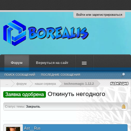
Войти или зарегистрироваться
Форум
Вернуться на сайт
ПОИСК СООБЩЕНИЙ
ПОСЛЕДНИЕ СООБЩЕНИЯ
...
форум
наши сервера
technomagic 1.12.2
Откинуть негодного
Заявка одобрена
Статус темы:
Закрыта.
Ast__Rus