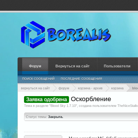
Форум
Вернуться на сайт
Пользователи
ПОИСК СООБЩЕНИЙ
ПОСЛЕДНИЕ СООБЩЕНИЯ
вернуться на сайт
форум
корзина - архив
корзина
blo
Оскорбление
Заявка одобрена
Тема в разделе "
Blood Sky 1.7.10
", создана пользователем
TheNiceStalk
Статус темы:
Закрыта.