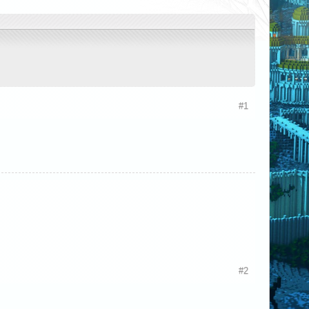
#1
#2