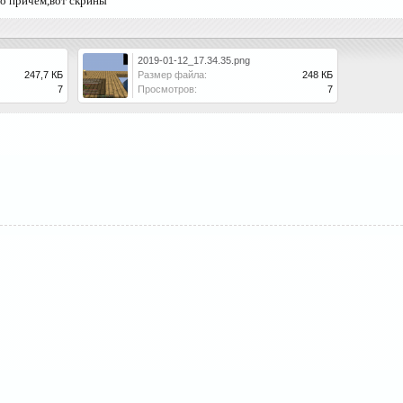
о причём,вот скрины
2019-01-12_17.34.35.png
247,7 КБ
Размер файла:
248 КБ
7
Просмотров:
7