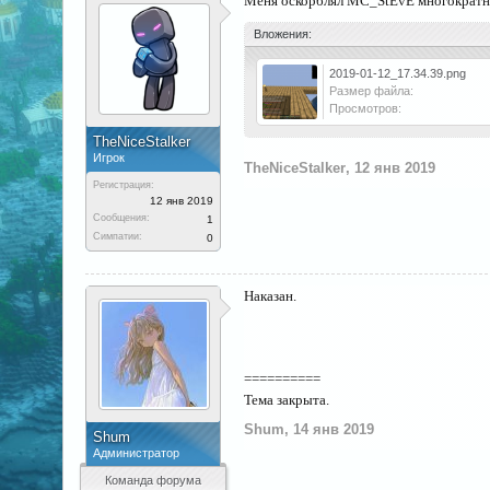
Меня оскорблял MC_StEvE многократн
Вложения:
2019-01-12_17.34.39.png
Размер файла:
Просмотров:
TheNiceStalker
Игрок
TheNiceStalker
,
12 янв 2019
Регистрация:
12 янв 2019
Сообщения:
1
Симпатии:
0
Наказан.
==========
Тема закрыта.
Shum
,
14 янв 2019
Shum
Администратор
Команда форума