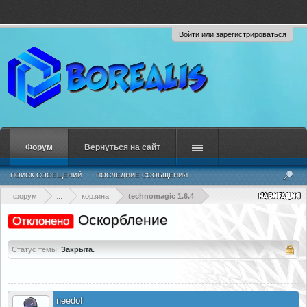
Войти или зарегистрироваться
Форум
Вернуться на сайт
ПОИСК СООБЩЕНИЙ
ПОСЛЕДНИЕ СООБЩЕНИЯ
форум
...
корзина
technomagic 1.6.4
Оскорбление
Отклонено
Статус темы:
Закрыта.
needof