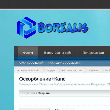
Форум
Вернуться на сайт
Пользователи
ПОИСК СООБЩЕНИЙ
ПОСЛЕДНИЕ СООБЩЕНИЯ
вернуться на сайт
форум
корзина - архив
корзина
tec
Оскорбление+Капс
Тема в разделе "
Заявки на бан
", создана пользователем
Danyasuper
,
21
Статус темы:
Закрыта.