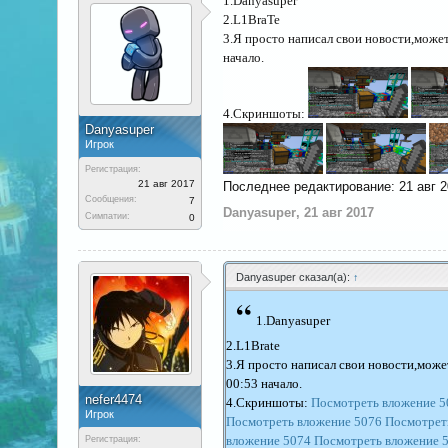
1.Danyasuper
2.L1BraTe
3.Я просто написал свои новости,может
начало.
4.Скриншоты:
Danyasuper
Игрок
Регистрация:
21 авг 2017
Последнее редактирование:
21 авг 
Сообщения:
7
Danyasuper
,
21 авг 2017
Симпатии:
0
Danyasuper сказал(а):
↑
“
1.Danyasuper
2.L1Brate
3.Я просто написал свои новости,може
00:53 начало.
nefer4474
4.Скриншоты:
Посмотреть вложение 5
Игрок
Посмотреть вложение 5076
Посмотрет
вложение 5074
Посмотреть вложение 
Регистрация: