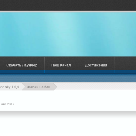
Скачать Лаунчер
Наш Канал
Достижения
hno sky 1,6,4
заявки на бан
 авг 2017
.