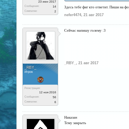
23 июн 2017
Сообщения:
14
Здесь тебе фиг кто ответит. Пиши на фор
Симпатии:
2
nefer4474
,
21 авг 2017
Сейчас напишу голему :3
_RBY_
,
21 авг 2017
_RBY_
Игрок
Регистрация:
12 ноя 2016
Сообщения:
56
Симпатии:
6
Наказан
Тему закрыть