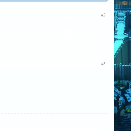
#2
#3