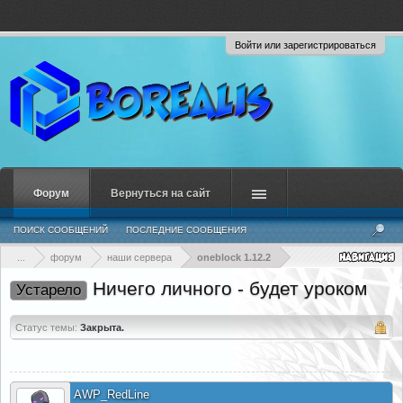
Войти или зарегистрироваться
Форум
Вернуться на сайт
ПОИСК СООБЩЕНИЙ
ПОСЛЕДНИЕ СООБЩЕНИЯ
...
форум
наши сервера
oneblock 1.12.2
Ничего личного - будет уроком
Устарело
Статус темы:
Закрыта.
AWP_RedLine