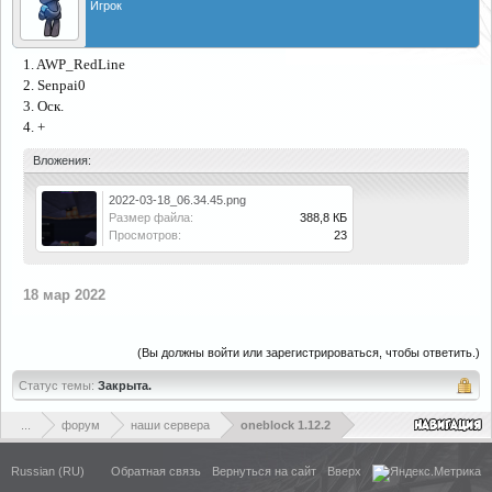
Игрок
1. AWP_RedLine
2. Senpai0
3. Оск.
4. +
Вложения:
2022-03-18_06.34.45.png
Размер файла:
388,8 КБ
Просмотров:
23
18 мар 2022
(Вы должны войти или зарегистрироваться, чтобы ответить.)
Статус темы:
Закрыта.
...
форум
наши сервера
oneblock 1.12.2
Russian (RU)
Обратная связь
Вернуться на сайт
Вверх