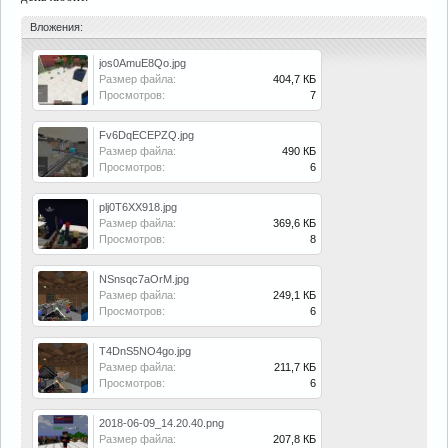
Вложения:
jos0AmuE8Qo.jpg
Размер файла:
404,7 КБ
Просмотров:
7
Fv6DqECEPZQ.jpg
Размер файла:
490 КБ
Просмотров:
6
plj0T6XX918.jpg
Размер файла:
369,6 КБ
Просмотров:
8
NSnsqc7aOrM.jpg
Размер файла:
249,1 КБ
Просмотров:
6
T4DnS5NO4go.jpg
Размер файла:
211,7 КБ
Просмотров:
6
2018-06-09_14.20.40.png
Размер файла:
207,8 КБ