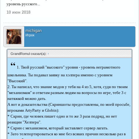
уровень русского...
10 июн 2018
michigan
Игрок
GrandRomul сказал(а):
↑
“
1. Твой русский "высокого" уровня - уровень неграмотного
школьника. Ты подавал заявку на хэлпера именно с уровнем
"Высокий".
2. Ты написал, что знание модов у тебя на 4 из 5, хотя, судя по твоим
"механизмам" и ответам разным людям на вопросы по игре, тебе 3 с
натяжкой можно дать.
А вот и доказательства (Скриншоты предоставлены, по моей просьбе,
игроками ArtyParty и Globin):
* Скрин, где человек пишет одно и то же 3 раза подряд, но нет
реакции "Хелпера".
* Скрин с механизмом, который заставляет сервер лагать.
* Зато телепортироваться ко мне без всяких причин несколько раз в