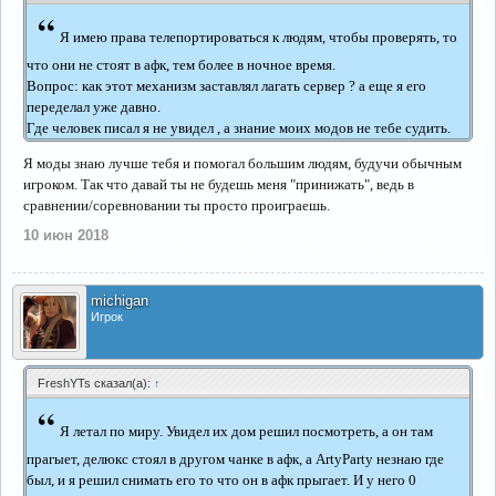
“
Я имею права телепортироваться к людям, чтобы проверять, то
что они не стоят в афк, тем более в ночное время.
Вопрос: как этот механизм заставлял лагать сервер ? а еще я его
переделал уже давно.
Где человек писал я не увидел , а знание моих модов не тебе судить.
Я моды знаю лучше тебя и помогал большим людям, будучи обычным
игроком. Так что давай ты не будешь меня "принижать", ведь в
сравнении/соревновании ты просто проиграешь.
10 июн 2018
michigan
Игрок
FreshYTs сказал(а):
↑
“
Я летал по миру. Увидел их дом решил посмотреть, а он там
прагыет, делюкс стоял в другом чанке в афк, а ArtyParty незнаю где
был, и я решил снимать его то что он в афк прыгает. И у него 0