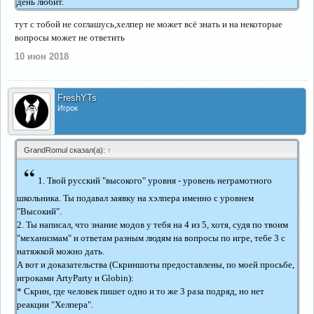
день любит.
тут с тобой не соглашусь,хелпер не может всё знать и на некоторые
вопросы может не ответить
10 июн 2018
FreshYTs
Игрок
GrandRomul сказал(а):
↑
“
1. Твой русский "высокого" уровня - уровень неграмотного
школьника. Ты подавал заявку на хэлпера именно с уровнем
"Высокий".
2. Ты написал, что знание модов у тебя на 4 из 5, хотя, судя по твоим
"механизмам" и ответам разным людям на вопросы по игре, тебе 3 с
натяжкой можно дать.
А вот и доказательства (Скриншоты предоставлены, по моей просьбе,
игроками ArtyParty и Globin):
* Скрин, где человек пишет одно и то же 3 раза подряд, но нет
реакции "Хелпера".