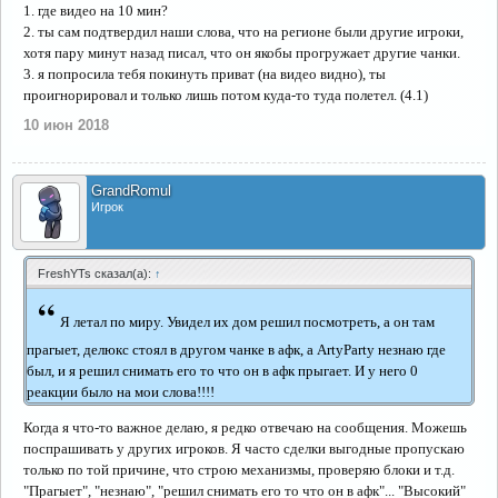
1. где видео на 10 мин?
2. ты сам подтвердил наши слова, что на регионе были другие игроки,
хотя пару минут назад писал, что он якобы прогружает другие чанки.
3. я попросила тебя покинуть приват (на видео видно), ты
проигнорировал и только лишь потом куда-то туда полетел. (4.1)
10 июн 2018
GrandRomul
Игрок
FreshYTs сказал(а):
↑
“
Я летал по миру. Увидел их дом решил посмотреть, а он там
прагыет, делюкс стоял в другом чанке в афк, а ArtyParty незнаю где
был, и я решил снимать его то что он в афк прыгает. И у него 0
реакции было на мои слова!!!!
Когда я что-то важное делаю, я редко отвечаю на сообщения. Можешь
поспрашивать у других игроков. Я часто сделки выгодные пропускаю
только по той причине, что строю механизмы, проверяю блоки и т.д.
"Прагыет", "незнаю", "решил снимать его то что он в афк"... "Высокий"