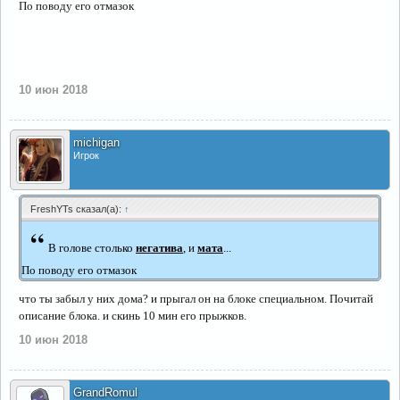
По поводу его отмазок
10 июн 2018
michigan
Игрок
FreshYTs сказал(а):
↑
“
В голове столько
негатива
, и
мата
...
По поводу его отмазок
что ты забыл у них дома? и прыгал он на блоке специальном. Почитай
описание блока. и скинь 10 мин его прыжков.
10 июн 2018
GrandRomul