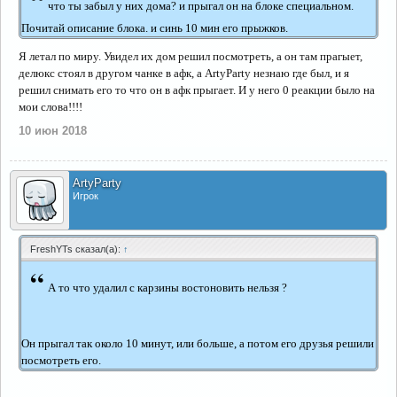
что ты забыл у них дома? и прыгал он на блоке специальном.
Почитай описание блока. и синь 10 мин его прыжков.
Я летал по миру. Увидел их дом решил посмотреть, а он там прагыет,
делюкс стоял в другом чанке в афк, а ArtyParty незнаю где был, и я
решил снимать его то что он в афк прыгает. И у него 0 реакции было на
мои слова!!!!
10 июн 2018
ArtyParty
Игрок
FreshYTs сказал(а):
↑
“
А то что удалил с карзины востоновить нельзя ?
Он прыгал так около 10 минут, или больше, а потом его друзья решили
посмотреть его.