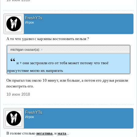
FreshYTs
Игрок
А то что удалил с карзины востоновить нельзя ?
michigan сказал(а):
↑
“
и + они застроили его от тебя может потому что твоё
присутствие могло их напрягать
Он прыгал так около 10 минут, или больше, а потом его друзья решили
посмотреть его.
10 июн 2018
FreshYTs
Игрок
В голове столько
негатива
, и
мата
...