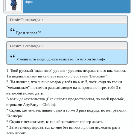
Игрок
FreshYTs сказал(а):
↑
“
Где я наврал ??
FreshYTs сказал(а):
↑
“
У меня есть видео доказательство. то что он был афк.
1. Твой русский "высокого" уровня - уровень неграмотного школьника.
Ты подавал заявку на хэлпера именно с уровнем "Высокий".
2. Ты написал, что знание модов у тебя на 4 из 5, хотя, судя по твоим
"механизмам" и ответам разным людям на вопросы по игре, тебе 3 с
натяжкой можно дать.
А вот и доказательства (Скриншоты предоставлены, по моей просьбе,
игроками ArtyParty и Globin):
* Скрин, где человек пишет одно и то же 3 раза подряд, но нет реакции
"Хелпера".
* Скрин с механизмом, который заставляет сервер лагать.
* Зато телепортироваться ко мне без всяких причин несколько раз в
день любит.