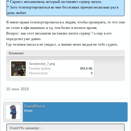
* Скрин с механизмом, который заставляет сервер лагать.
* Зато телепортироваться ко мне без всяких причин несколько раз в
день любит.
Я имею права телепортироваться к людям, чтобы проверять, то что они
не стоят в афк машинах и тд, тем более в ночное время.
Вопрос: как этот механизм заставлял лагать сервер ? а еще я его
переделал уже давно.
Где человек писал я не увидел , а знание моих модов не тебе судить.
Вложения:
Screenshot_7.png
Размер файла:
384,6 КБ
Просмотров:
3
10 июн 2018
GrandRomul
Игрок
FreshYTs сказал(а):
↑