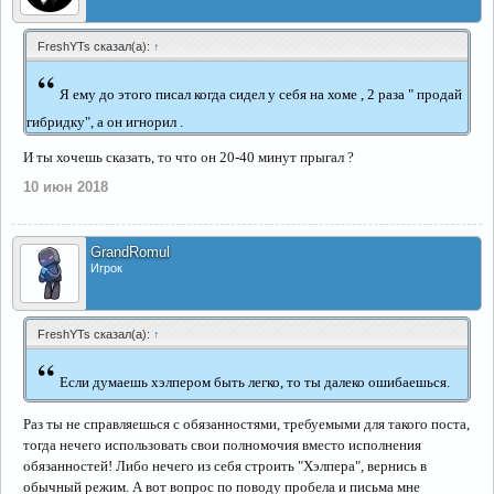
FreshYTs сказал(а):
↑
“
Я ему до этого писал когда сидел у себя на хоме , 2 раза " продай
гибридку", а он игнорил .
И ты хочешь сказать, то что он 20-40 минут прыгал ?
10 июн 2018
GrandRomul
Игрок
FreshYTs сказал(а):
↑
“
Если думаешь хэлпером быть легко, то ты далеко ошибаешься.
Раз ты не справляешься с обязанностями, требуемыми для такого поста,
тогда нечего использовать свои полномочия вместо исполнения
обязанностей! Либо нечего из себя строить "Хэлпера", вернись в
обычный режим. А вот вопрос по поводу пробела и письма мне