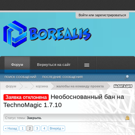
Войти или зарегистрироваться
Форум
Вернуться на сайт
ПОИСК СООБЩЕНИЙ
ПОСЛЕДНИЕ СООБЩЕНИЯ
форум
...
корзина
жалобы на команду проекта
Необоснованный бан на
Заявка отклонена
TechnoMagic 1.7.10
Статус темы:
Закрыта.
< Назад
1
2
3
4
Вперёд >