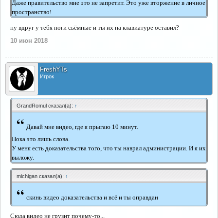
Даже правительство мне это не запретит. Это уже вторжение в личное
пространство!
ну вдруг у тебя ноги сьёмные и ты их на клавиатуре оставил?
10 июн 2018
FreshYTs
Игрок
GrandRomul сказал(а):
↑
“
Давай мне видео, где я прыгаю 10 минут.
Пока это лишь слова.
У меня есть доказательства того, что ты наврал администрации. И я их
выложу.
michigan сказал(а):
↑
“
скинь видео доказательства и всё и ты оправдан
Сюда видео не грузит почему-то...