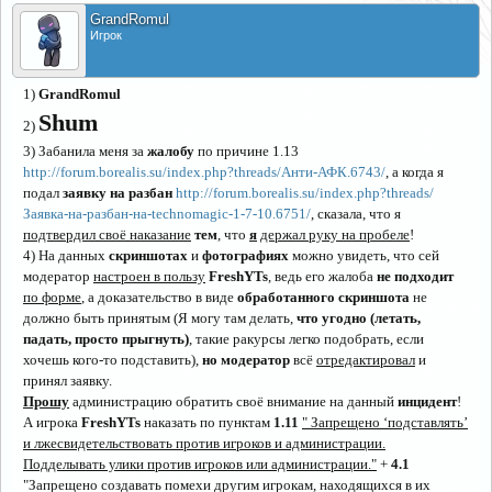
GrandRomul
Игрок
1)
GrandRomul
Shum
2)
3) Забанила меня за
жалобу
по причине 1.13
http://forum.borealis.su/index.php?threads/Анти-АФК.6743/
, а когда я
подал
заявку на разбан
http://forum.borealis.su/index.php?threads/
Заявка-на-разбан-на-technomagic-1-7-10.6751/
, сказала, что я
подтвердил своё наказание
тем
, что
я
держал руку на пробеле
!
4) На данных
скриншотах
и
фотографиях
можно увидеть, что сей
модератор
настроен в пользу
FreshYTs
, ведь его жалоба
не подходит
по форме
, а доказательство в виде
обработанного скриншота
не
должно быть принятым (Я могу там делать,
что угодно (летать,
падать, просто прыгнуть)
, такие ракурсы легко подобрать, если
хочешь кого-то подставить),
но
модератор
всё
отредактировал
и
принял заявку.
Прошу
администрацию обратить своё внимание на данный
инцидент
!
А игрока
FreshYTs
наказать по пунктам
1.11
" Запрещено ‘подставлять’
и лжесвидетельствовать против игроков и администрации.
Подделывать улики против игроков или администрации."
+
4.1
"Запрещено создавать помехи другим игрокам, находящихся в их