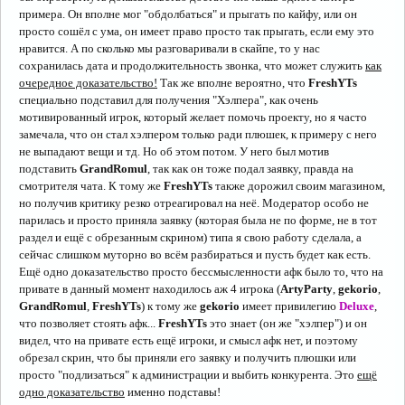
примера. Он вполне мог "обдолбаться" и прыгать по кайфу, или он
просто сошёл с ума, он имеет право просто так прыгать, если ему это
нравится. А по сколько мы разговаривали в скайпе, то у нас
сохранилась дата и продолжительность звонка, что может служить
как
очередное доказательство!
Так же вполне вероятно, что
FreshYTs
специально подставил для получения "Хэлпера", как очень
мотивированный игрок, который желает помочь проекту, но я часто
замечала, что он стал хэлпером только ради плюшек, к примеру с него
не выпадают вещи и тд. Но об этом потом. У него был мотив
подставить
GrandRomul
, так как он тоже подал заявку, правда на
смотрителя чата. К тому же
FreshYTs
также дорожил своим магазином,
но получив критику резко отреагировал на неё. Модератор особо не
парилась и просто приняла заявку (которая была не по форме, не в тот
раздел и ещё с обрезанным скрином) типа я свою работу сделала, а
сейчас слишком муторно во всём разбираться и пусть будет как есть.
Ещё одно доказательство просто бессмысленности афк было то, что на
привате в данный момент находилось аж 4 игрока (
ArtyParty
,
gekorio
,
GrandRomul
,
FreshYTs
) к тому же
gekorio
имеет привилегию
Deluxe
,
что позволяет стоять афк...
FreshYTs
это знает (он же "хэлпер") и он
видел, что на привате есть ещё игроки, и смысл афк нет, и поэтому
обрезал скрин, что бы приняли его заявку и получить плюшки или
просто "подлизаться" к администрации и выбить конкурента. Это
ещё
одно доказательство
именно подставы!