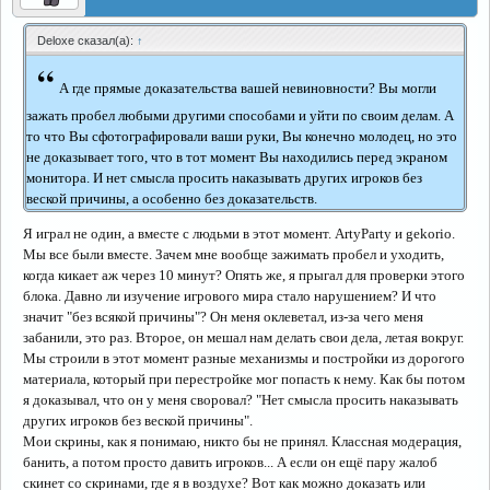
Deloxe сказал(а):
↑
“
А где прямые доказательства вашей невиновности? Вы могли
зажать пробел любыми другими способами и уйти по своим делам. А
то что Вы сфотографировали ваши руки, Вы конечно молодец, но это
не доказывает того, что в тот момент Вы находились перед экраном
монитора. И нет смысла просить наказывать других игроков без
веской причины, а особенно без доказательств.
Я играл не один, а вместе с людьми в этот момент. ArtyParty и gekorio.
Мы все были вместе. Зачем мне вообще зажимать пробел и уходить,
когда кикает аж через 10 минут? Опять же, я прыгал для проверки этого
блока. Давно ли изучение игрового мира стало нарушением? И что
значит "без всякой причины"? Он меня оклеветал, из-за чего меня
забанили, это раз. Второе, он мешал нам делать свои дела, летая вокруг.
Мы строили в этот момент разные механизмы и постройки из дорогого
материала, который при перестройке мог попасть к нему. Как бы потом
я доказывал, что он у меня своровал? "Нет смысла просить наказывать
других игроков без веской причины".
Мои скрины, как я понимаю, никто бы не принял. Классная модерация,
банить, а потом просто давить игроков... А если он ещё пару жалоб
скинет со скринами, где я в воздухе? Вот как можно доказать или