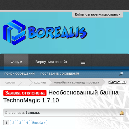
Войти или зарегистрироваться
Форум
Вернуться на сайт
ПОИСК СООБЩЕНИЙ
ПОСЛЕДНИЕ СООБЩЕНИЯ
форум
...
корзина
жалобы на команду проекта
Необоснованный бан на
Заявка отклонена
TechnoMagic 1.7.10
Статус темы:
Закрыта.
1
2
3
4
Вперёд >