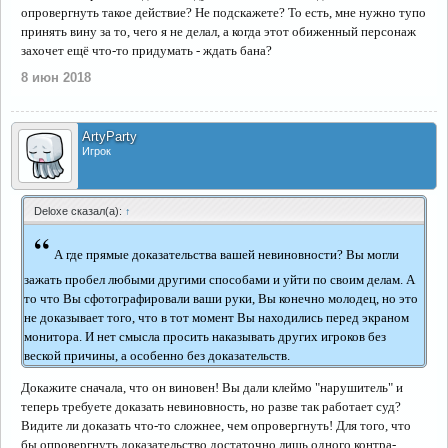
опровергнуть такое действие? Не подскажете? То есть, мне нужно тупо
принять вину за то, чего я не делал, а когда этот обиженный персонаж
захочет ещё что-то придумать - ждать бана?
8 июн 2018
ArtyParty
Игрок
Deloxe сказал(а):
↑
“
А где прямые доказательства вашей невиновности? Вы могли
зажать пробел любыми другими способами и уйти по своим делам. А
то что Вы сфотографировали ваши руки, Вы конечно молодец, но это
не доказывает того, что в тот момент Вы находились перед экраном
монитора. И нет смысла просить наказывать других игроков без
веской причины, а особенно без доказательств.
Докажите сначала, что он виновен! Вы дали клеймо "нарушитель" и
теперь требуете доказать невиновность, но разве так работает суд?
Видите ли доказать что-то сложнее, чем опровергнуть! Для того, что
бы опровергнуть доказательство достаточно лишь одного контра-