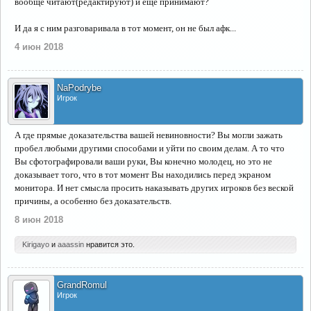
вообще читают(редактируют) и ещё принимают?
И да я с ним разговаривала в тот момент, он не был афк...
4 июн 2018
NaPodrybe
Игрок
А где прямые доказательства вашей невиновности? Вы могли зажать
пробел любыми другими способами и уйти по своим делам. А то что
Вы сфотографировали ваши руки, Вы конечно молодец, но это не
доказывает того, что в тот момент Вы находились перед экраном
монитора. И нет смысла просить наказывать других игроков без веской
причины, а особенно без доказательств.
8 июн 2018
Kirigayo
и
aaassin
нравится это.
GrandRomul
Игрок