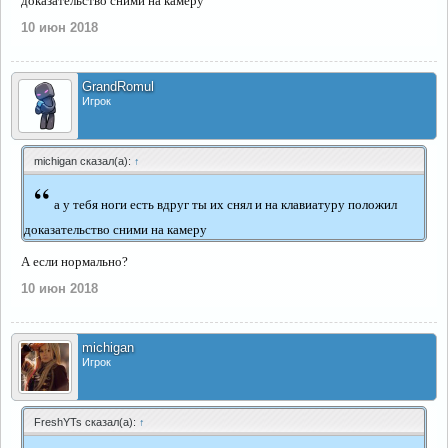
доказательство сними на камеру
10 июн 2018
GrandRomul
Игрок
michigan сказал(а):
↑
“
а у тебя ноги есть вдруг ты их снял и на клавиатуру положил
доказательство сними на камеру
А если нормально?
10 июн 2018
michigan
Игрок
FreshYTs сказал(а):
↑