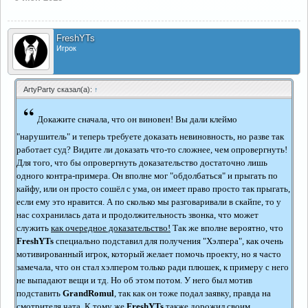
FreshYTs
Игрок
ArtyParty сказал(а):
↑
“
Докажите сначала, что он виновен! Вы дали клеймо
"нарушитель" и теперь требуете доказать невиновность, но разве так
работает суд? Видите ли доказать что-то сложнее, чем опровергнуть!
Для того, что бы опровергнуть доказательство достаточно лишь
одного контра-примера. Он вполне мог "обдолбаться" и прыгать по
кайфу, или он просто сошёл с ума, он имеет право просто так прыгать,
если ему это нравится. А по сколько мы разговаривали в скайпе, то у
нас сохранилась дата и продолжительность звонка, что может
служить
как очередное доказательство!
Так же вполне вероятно, что
FreshYTs
специально подставил для получения "Хэлпера", как очень
мотивированный игрок, который желает помочь проекту, но я часто
замечала, что он стал хэлпером только ради плюшек, к примеру с него
не выпадают вещи и тд. Но об этом потом. У него был мотив
подставить
GrandRomul
, так как он тоже подал заявку, правда на
смотрителя чата. К тому же
FreshYTs
также дорожил своим