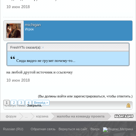
10 июн 2018
michigan
Игрок
FreshYTs сказал(а):
↑
“
Сюда видео не грузит почему-то...
на любой другой источник и ссылочку
10 июн 2018
(Вы должны войти или зарегистрироваться, чтобы ответить.)
1
2
3
4
Вперёд >
Статус темы:
Закрыта.
форум
...
корзина
жалобы на команду проекта
Russian (RU)
Обратная связь
Вернуться на сайт
Вверх