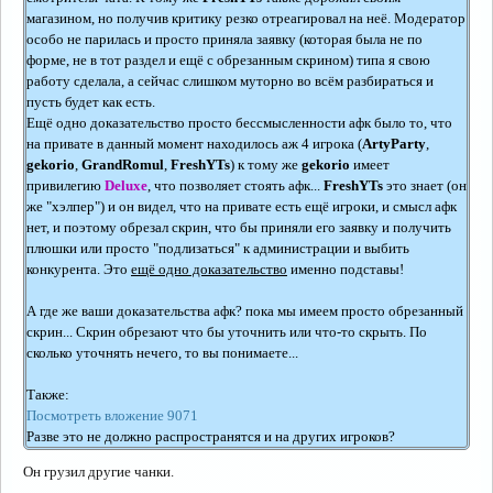
магазином, но получив критику резко отреагировал на неё. Модератор
особо не парилась и просто приняла заявку (которая была не по
форме, не в тот раздел и ещё с обрезанным скрином) типа я свою
работу сделала, а сейчас слишком муторно во всём разбираться и
пусть будет как есть.
Ещё одно доказательство просто бессмысленности афк было то, что
на привате в данный момент находилось аж 4 игрока (
ArtyParty
,
gekorio
,
GrandRomul
,
FreshYTs
) к тому же
gekorio
имеет
привилегию
Deluxe
, что позволяет стоять афк...
FreshYTs
это знает (он
же "хэлпер") и он видел, что на привате есть ещё игроки, и смысл афк
нет, и поэтому обрезал скрин, что бы приняли его заявку и получить
плюшки или просто "подлизаться" к администрации и выбить
конкурента. Это
ещё одно доказательство
именно подставы!
А где же ваши доказательства афк? пока мы имеем просто обрезанный
скрин... Скрин обрезают что бы уточнить или что-то скрыть. По
сколько уточнять нечего, то вы понимаете...
Также:
Посмотреть вложение 9071
Разве это не должно распространятся и на других игроков?
Он грузил другие чанки.