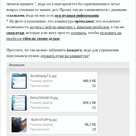
личном привате.", ведь он к нам прилетел без приглашения и летал
вокруг, отвлекая от наших дел. Прошу так же ознакомиться с данными
ссылками
, ведь на них есть
вся нужная информация
.
* На фото я показываю, что клавиатура
проводная
, что исключает
возможность
ходить с ней по квартире с зажатым пробелом
, а так же
свои руки
, которые я не могу просто
оторвать
, чтобы
положить на
пробел и
уйти по своим делам
.
Простите, но так можно забаниить
каждого
, ведь для управления
персонажем нужно
держать руки на клавиатуре
!
Вложения:
9bJdb5pdgTQ.jpg
Размер файла:
486,4 КБ
Просмотров:
21
fMHsD9hW6Y8.jpg
Размер файла:
609,1 КБ
Просмотров:
21
-BpAnVFdPHg.jpg
Размер файла:
98,2 КБ
Просмотров:
23