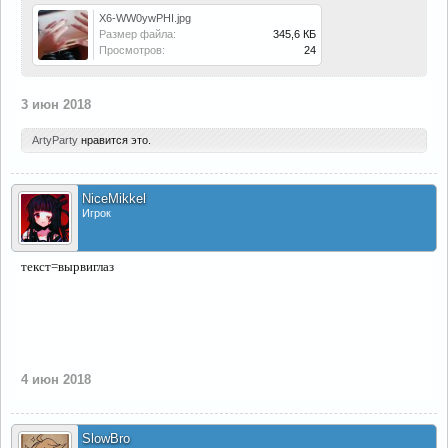
X6-WW0ywPHI.jpg
Размер файла:
345,6 КБ
Просмотров:
24
3 июн 2018
ArtyParty
нравится это.
NiceMikkel
Игрок
текст=вырвиглаз
4 июн 2018
SlowBro