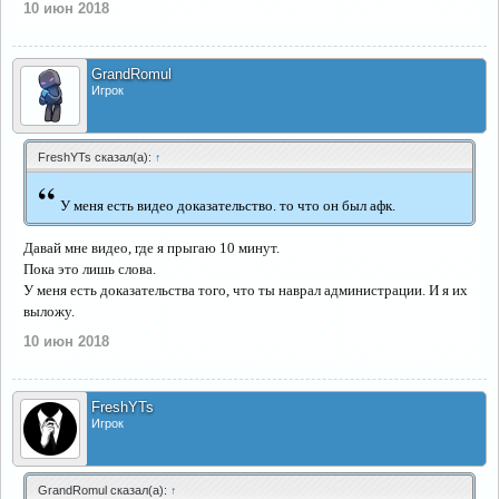
10 июн 2018
GrandRomul
Игрок
FreshYTs сказал(а):
↑
“
У меня есть видео доказательство. то что он был афк.
Давай мне видео, где я прыгаю 10 минут.
Пока это лишь слова.
У меня есть доказательства того, что ты наврал администрации. И я их
выложу.
10 июн 2018
FreshYTs
Игрок
GrandRomul сказал(а):
↑