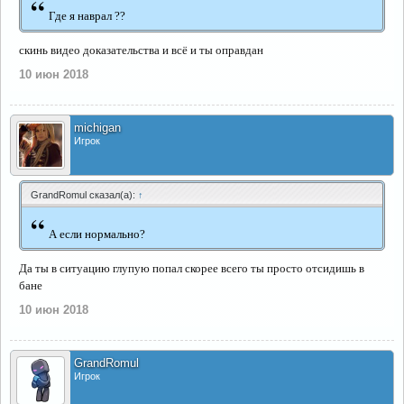
“
Где я наврал ??
скинь видео доказательства и всё и ты оправдан
10 июн 2018
michigan
Игрок
GrandRomul сказал(а):
↑
“
А если нормально?
Да ты в ситуацию глупую попал скорее всего ты просто отсидишь в
бане
10 июн 2018
GrandRomul
Игрок